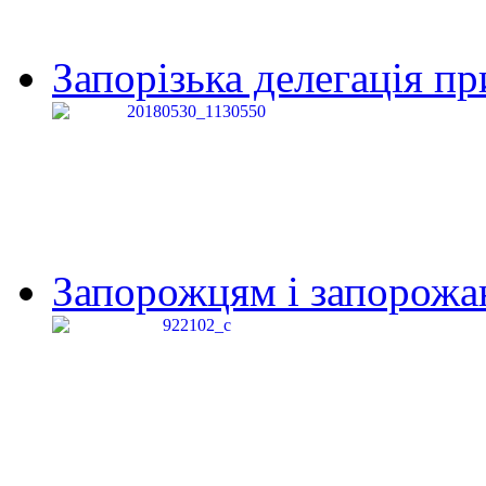
Запорізька делегація пр
Запорожцям і запорожанк