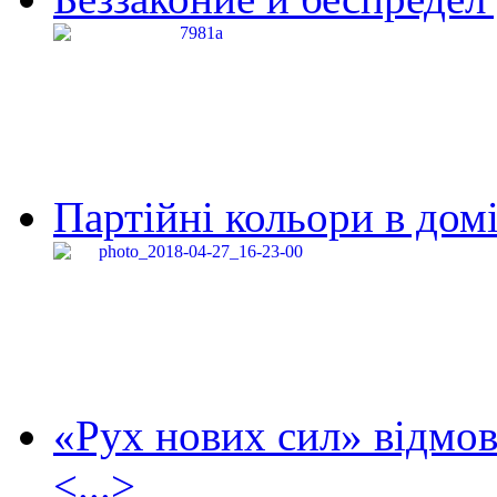
Партійні кольори в домі
«Рух нових сил» відмов
<...>