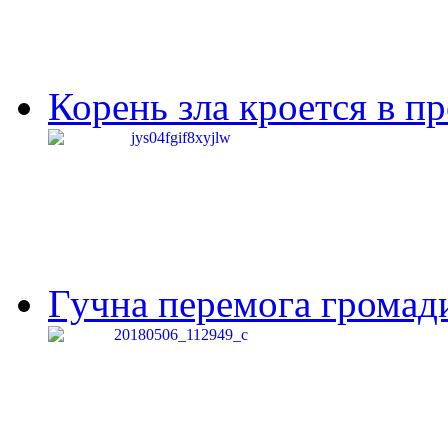
Корень зла кроется в п
Гучна перемога громади