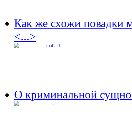
Как же схожи повадки 
<...>
О криминальной сущнос