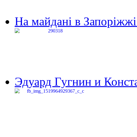
На майдані в Запоріжжі 
Эдуард Гугнин и Конста