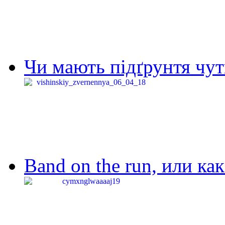
Чи мають підґрунтя чут
Band on the run, или ка