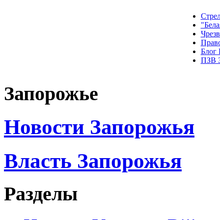
Стрел
"Бела
Чрез
Прав
Блог
ПЗВ 
Запорожье
Новости Запорожья
Власть Запорожья
Разделы