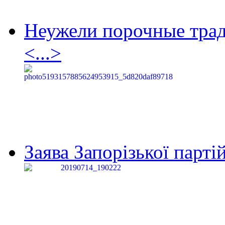
Неужели порочные тра
<...>
Заява Запорізької партій