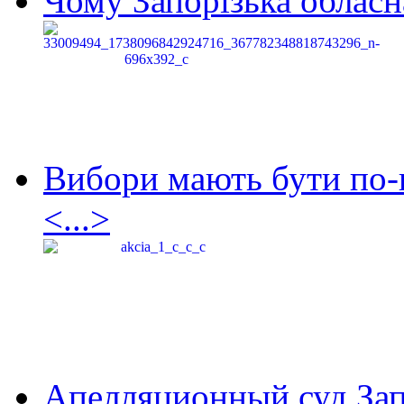
Чому Запорізька обласна
Вибори мають бути по-
<...>
Апелляционный суд Зап