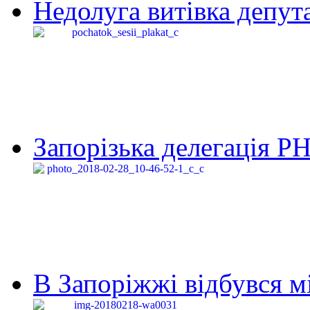
Недолуга витівка депута
Запорізька делегація Р
В Запоріжжі відбувся м