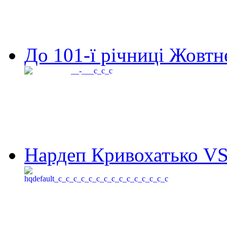
До 101-ї річниці Жовтне
Нардеп Кривохатько VS 