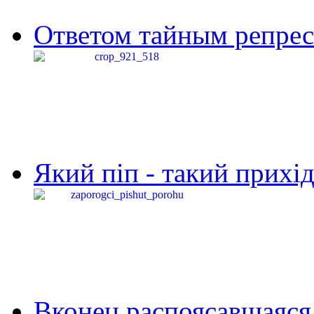
Ответом тайным репресс
Який піп - такий прихід,
Вконец распоясавшаяся 