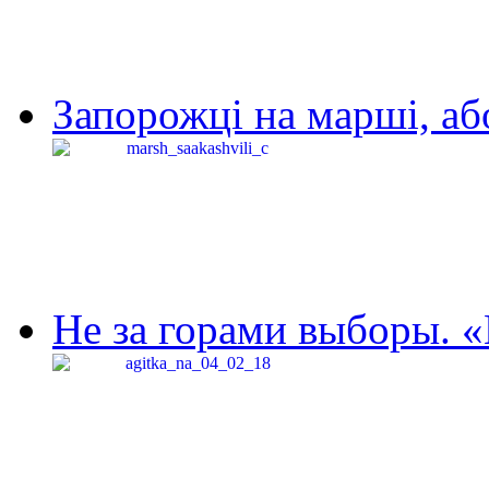
Запорожці на марші, аб
Не за горами выборы. «