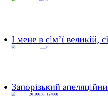
І мене в сім’ї великій, с
Запорізький апеляційний