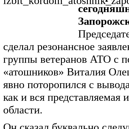
сегодняшн
Запорожск
Председат
сделал резонансное заявле
группы ветеранов АТО с п
«атошников» Виталия Олеш
явно поторопился с вывода
как и вся представляемая 
области.
Он сказал буквально след