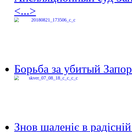
<...>
Борьба за убитый Запор
Знов шаленіє в радісній