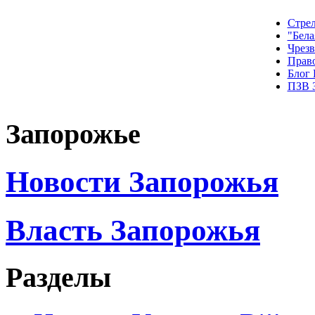
Стрел
"Бела
Чрез
Прав
Блог
ПЗВ 
Запорожье
Новости Запорожья
Власть Запорожья
Разделы