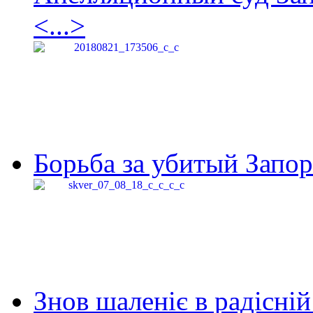
<...>
Борьба за убитый Запор
Знов шаленіє в радісній