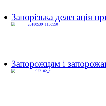
Запорізька делегація пр
Запорожцям і запорожанк