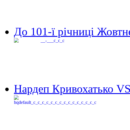
До 101-ї річниці Жовтне
Нардеп Кривохатько VS 