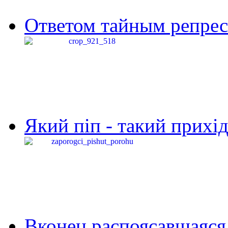
Ответом тайным репресс
Який піп - такий прихід,
Вконец распоясавшаяся 