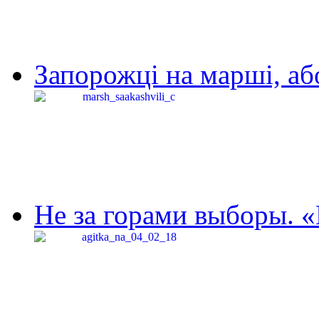
Запорожці на марші, аб
Не за горами выборы. «