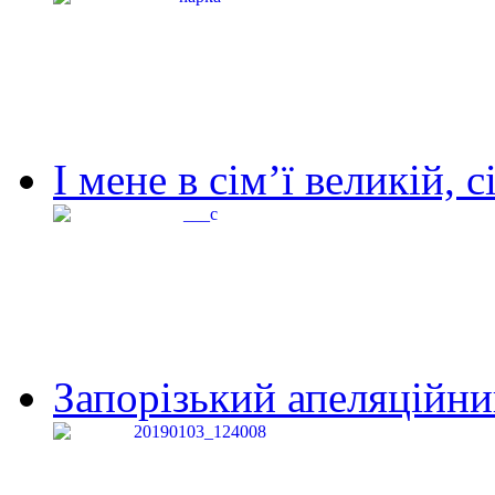
І мене в сім’ї великій, с
Запорізький апеляційний