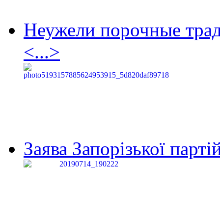
Неужели порочные тра
<...>
Заява Запорізької партій