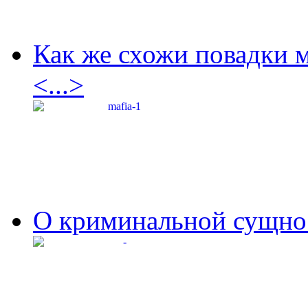
Как же схожи повадки 
<...>
О криминальной сущнос