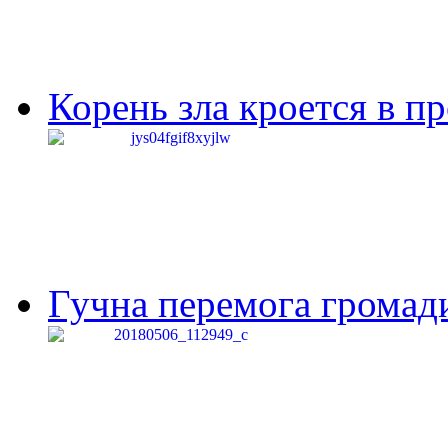
Корень зла кроется в п
Гучна перемога громади