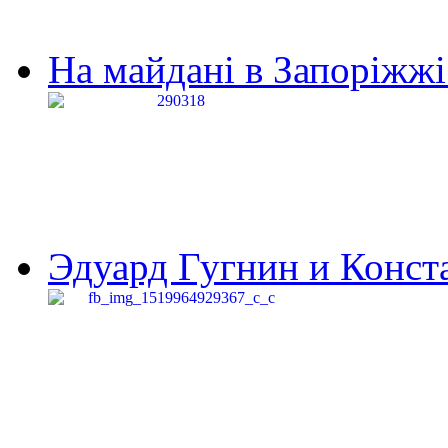
На майдані в Запоріжжі 
Эдуард Гугнин и Конста