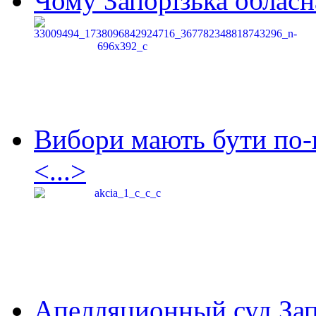
Чому Запорізька обласна
Вибори мають бути по-
<...>
Апелляционный суд Зап