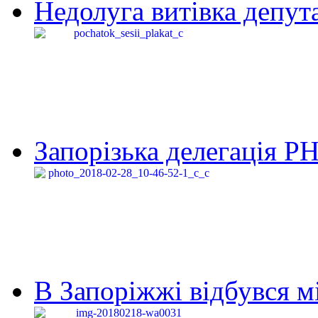
Недолуга витівка депута
Запорізька делегація Р
В Запоріжжі відбувся м