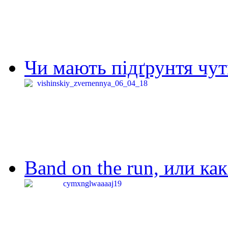
Чи мають підґрунтя чут
Band on the run, или ка