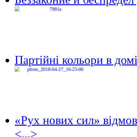
Партійні кольори в домі
«Рух нових сил» відмов
<...>