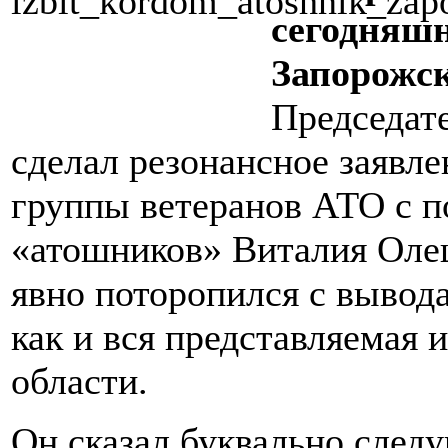
сегодняшн
Запорожск
Председат
сделал резонансное заявле
группы ветеранов АТО с п
«атошников» Виталия Олеш
явно поторопился с вывода
как и вся представляемая 
области.
Он сказал буквально след