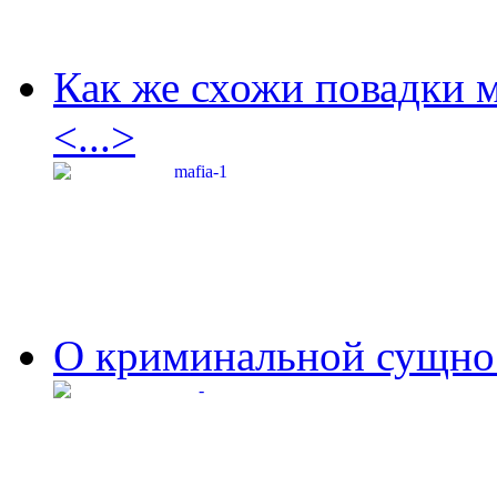
Как же схожи повадки 
<...>
О криминальной сущнос