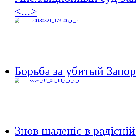
<...>
Борьба за убитый Запор
Знов шаленіє в радісній