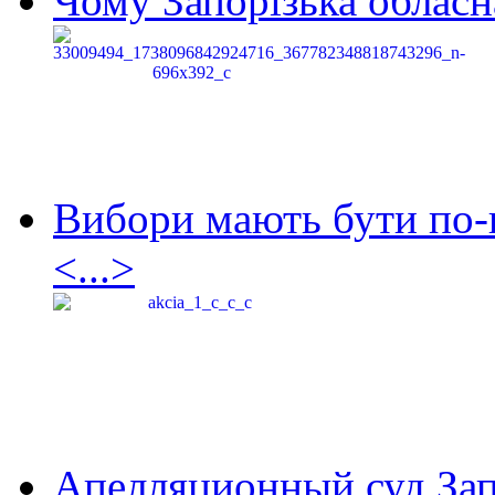
Чому Запорізька обласна
Вибори мають бути по-
<...>
Апелляционный суд Зап