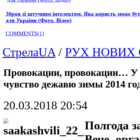
Зброя зі штучним інтелектом. Яка користь може бу
для України (Фото. Відео)
COMMENTS(1)
СтрелаUA
/
РУХ НОВИХ
Провокации, провокации… У 
чувство дежавю зимы 2014 го
20.03.2018 20:54
Полгода з
Вече, ор