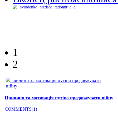
1
2
Причини та мотивація путіна продовжувати війну
COMMENTS(1)