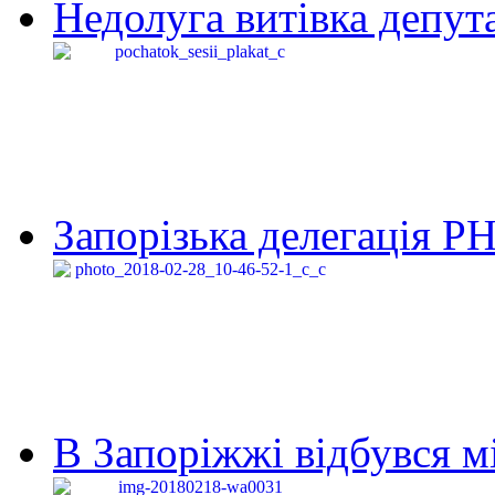
Недолуга витівка депута
Запорізька делегація Р
В Запоріжжі відбувся м