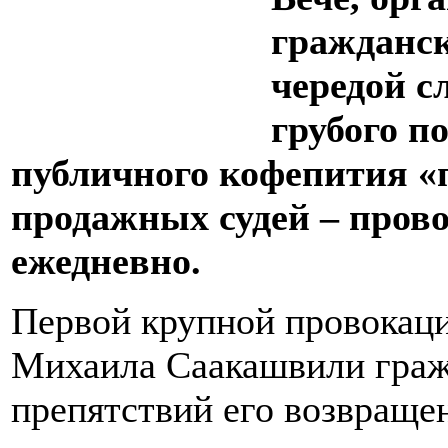
гражданс
чередой с
грубого п
публичного кофепития «п
продажных судей – прово
ежедневно.
Первой крупной провокац
Михаила Саакашвили граж
препятствий его возвраще