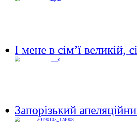
І мене в сім’ї великій, с
Запорізький апеляційний