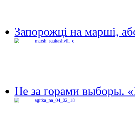
Запорожці на марші, аб
Не за горами выборы. «