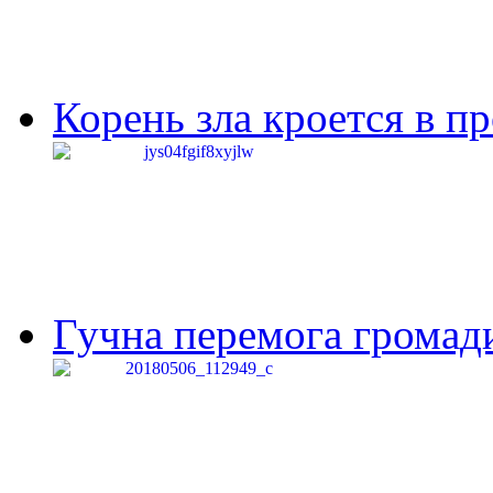
Корень зла кроется в п
Гучна перемога громади