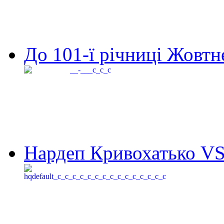
До 101-ї річниці Жовтне
Нардеп Кривохатько VS 