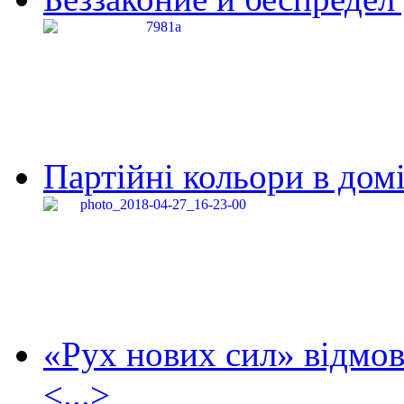
Партійні кольори в домі
«Рух нових сил» відмов
<...>