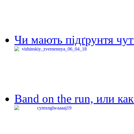
Чи мають підґрунтя чут
Band on the run, или ка