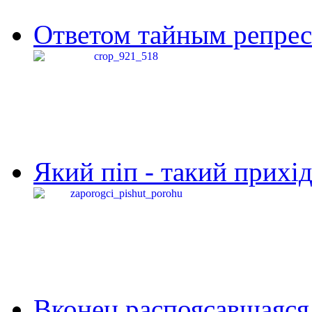
Ответом тайным репресс
Який піп - такий прихід,
Вконец распоясавшаяся 