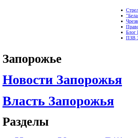
Стрел
"Бела
Чрез
Прав
Блог
ПЗВ 
Запорожье
Новости Запорожья
Власть Запорожья
Разделы