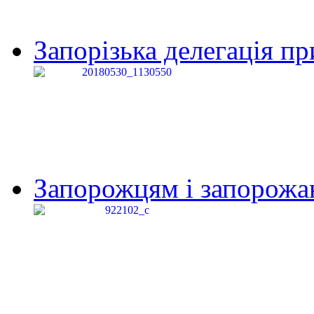
Запорізька делегація пр
Запорожцям і запорожанк