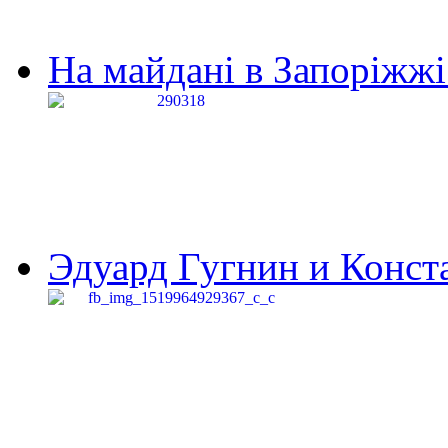
На майдані в Запоріжжі 
Эдуард Гугнин и Конста