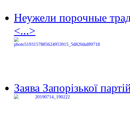
Неужели порочные тра
<...>
Заява Запорізької партій