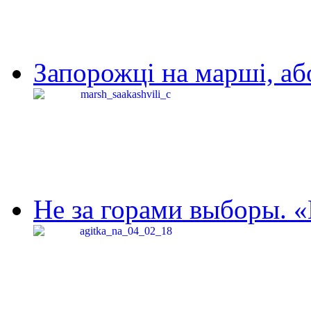
Запорожці на марші, аб
Не за горами выборы. «