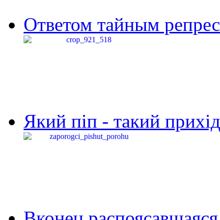
Ответом тайным репресс
Який піп - такий прихід,
Вконец распоясавшаяся 