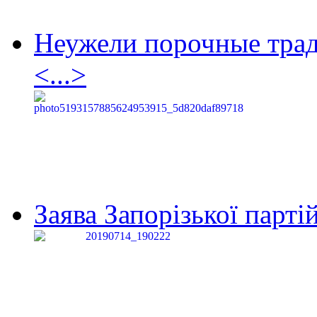
Неужели порочные тра
<...>
Заява Запорізької партій