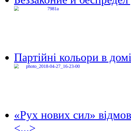
Партійні кольори в домі
«Рух нових сил» відмов
<...>