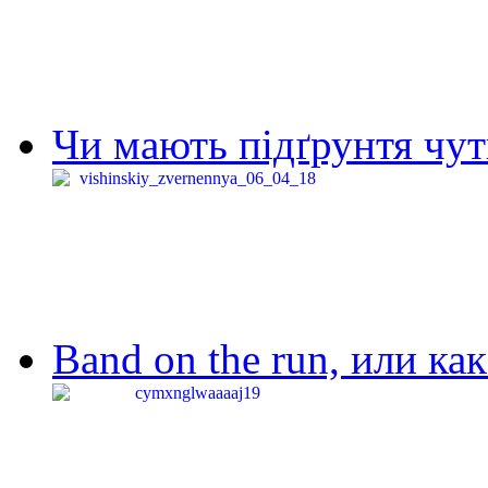
Чи мають підґрунтя чут
Band on the run, или ка