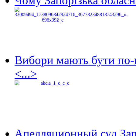
Чому Запорізька обласна
Вибори мають бути по-
<...>
Апелляционный суд Зап