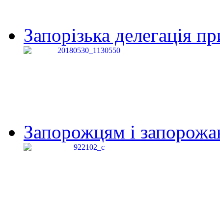
Запорізька делегація пр
Запорожцям і запорожанк