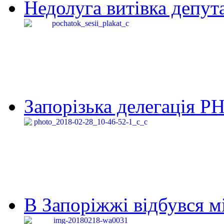
Недолуга витівка депута
Запорізька делегація Р
В Запоріжжі відбувся м