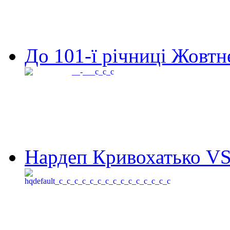
До 101-ї річниці Жовтне
Нардеп Кривохатько VS 