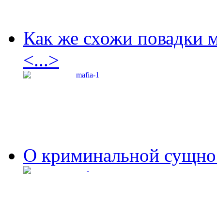
Как же схожи повадки 
<...>
О криминальной сущнос