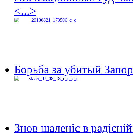
<...>
Борьба за убитый Запор
Знов шаленіє в радісній