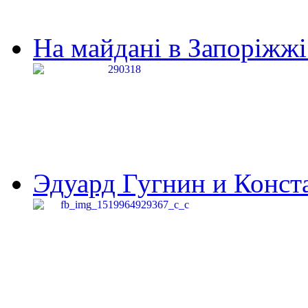
На майдані в Запоріжжі 
Эдуард Гугнин и Конста