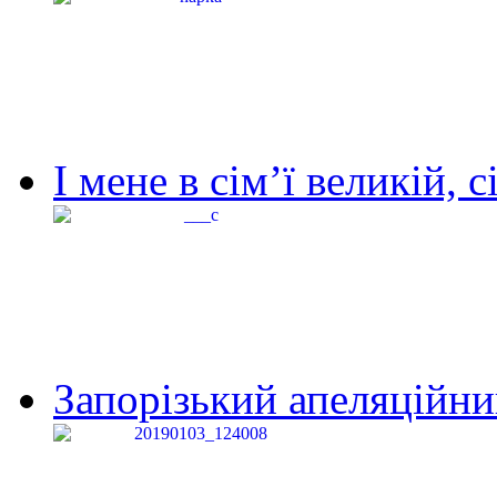
І мене в сім’ї великій, с
Запорізький апеляційний