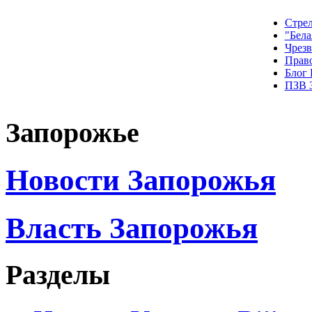
Стрел
"Бела
Чрез
Прав
Блог
ПЗВ 
Запорожье
Новости Запорожья
Власть Запорожья
Разделы