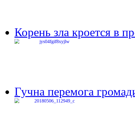
Корень зла кроется в п
Гучна перемога громади