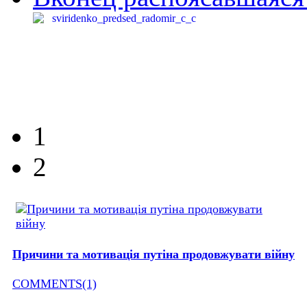
1
2
Причини та мотивація путіна продовжувати війну
COMMENTS(1)