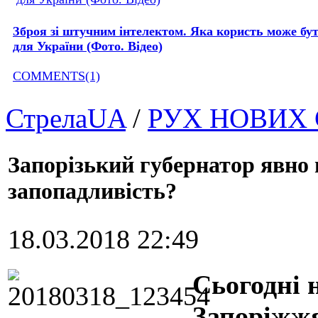
Зброя зі штучним інтелектом. Яка користь може бу
для України (Фото. Відео)
COMMENTS(1)
СтрелаUA
/
РУХ НОВИХ
Запорізький губернатор явно 
запопадливість?
18.03.2018 22:49
Сьогодні 
Запоріжжя