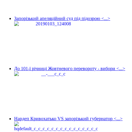
Запорізький апеляційний суд під підозрою <...>
До 101-ї річниці Жовтневого перевороту - вибори <...>
Нардеп Кривохатько VS запорізький губернатор <...>