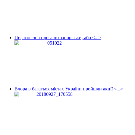
Педагогічна проза по запорізьки, або <...>
Вчора в багатьох містах України пройшли акції <...>