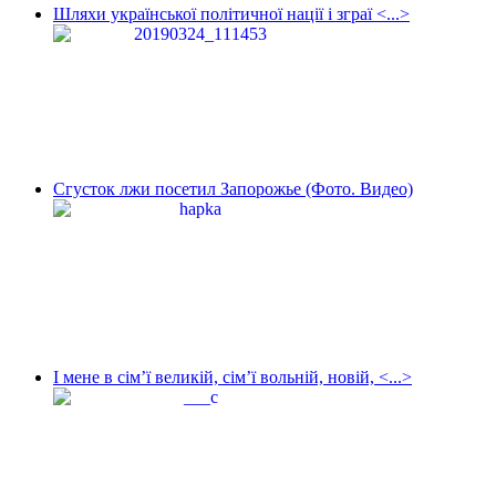
Шляхи української політичної нації і зграї <...>
Сгусток лжи посетил Запорожье (Фото. Видео)
І мене в сім’ї великій, сім’ї вольній, новій, <...>