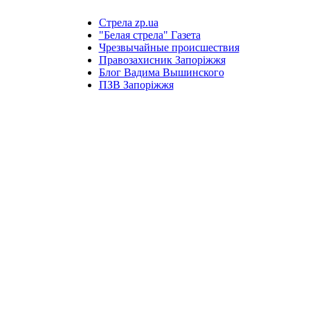
Стрела zp.ua
"Белая стрела" Газета
Чрезвычайные происшествия
Правозахисник Запоріжжя
Блог Вадима Вышинского
ПЗВ Запоріжжя