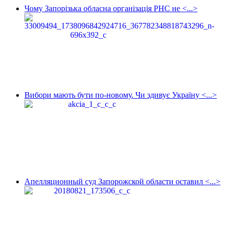
Чому Запорізька обласна організація РНС не <...>
Вибори мають бути по-новому. Чи здивує Україну <...>
Апелляционный суд Запорожской области оставил <...>