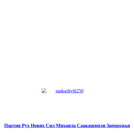
Партия Рух Нових Сил
Михаила Саакашвили
Запорожья