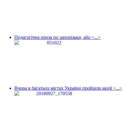
Педагогічна проза по запорізьки, або <...>
Вчора в багатьох містах України пройшли акції <...>