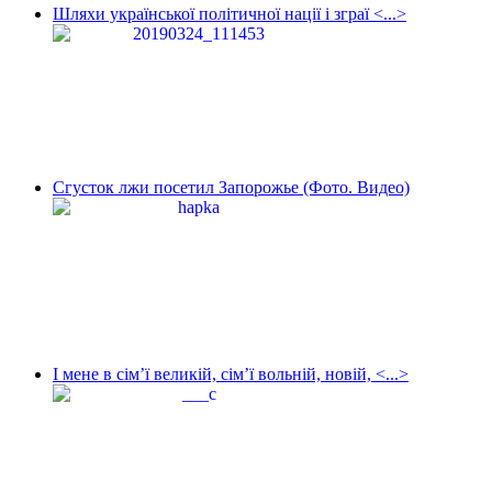
Шляхи української політичної нації і зграї <...>
Сгусток лжи посетил Запорожье (Фото. Видео)
І мене в сім’ї великій, сім’ї вольній, новій, <...>