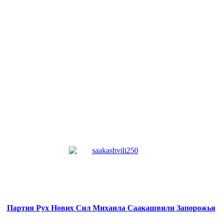
Партия Рух Нових Сил
Михаила Саакашвили
Запорожья