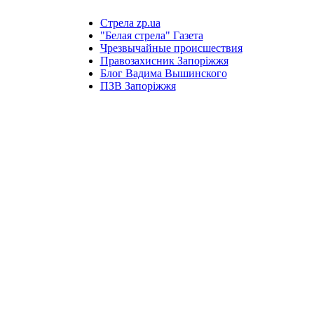
Стрела zp.ua
"Белая стрела" Газета
Чрезвычайные происшествия
Правозахисник Запоріжжя
Блог Вадима Вышинского
ПЗВ Запоріжжя