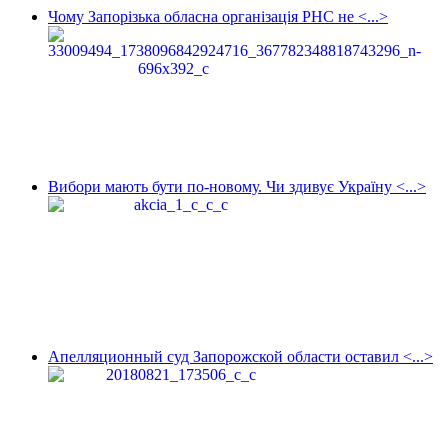
Чому Запорізька обласна організація РНС не <...>
Вибори мають бути по-новому. Чи здивує Україну <...>
Апелляционный суд Запорожской области оставил <...>