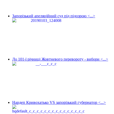
Запорізький апеляційний суд під підозрою <...>
До 101-ї річниці Жовтневого перевороту - вибори <...>
Нардеп Кривохатько VS запорізький губернатор <...>