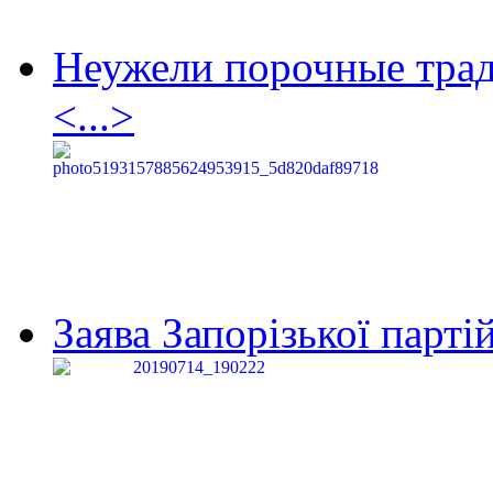
Неужели порочные тра
<...>
Заява Запорізької партій