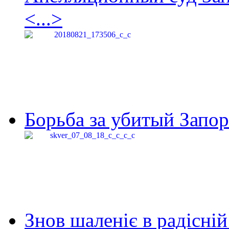
<...>
Борьба за убитый Запор
Знов шаленіє в радісній