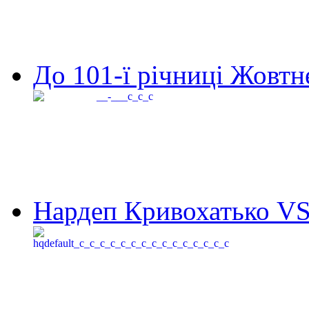
До 101-ї річниці Жовтне
Нардеп Кривохатько VS 