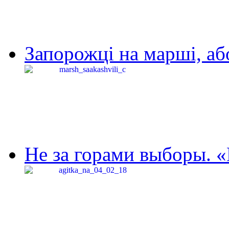
Запорожці на марші, аб
Не за горами выборы. «