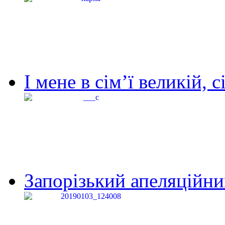
І мене в сім’ї великій, с
Запорізький апеляційний