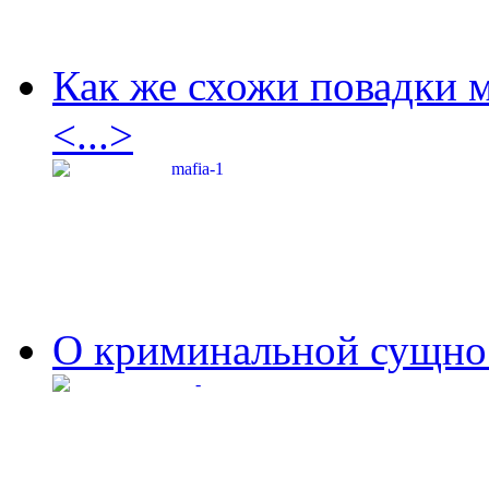
Как же схожи повадки 
<...>
О криминальной сущнос