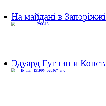
На майдані в Запоріжжі 
Эдуард Гугнин и Конста