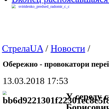
СтрелаUA
/
Новости
/
Обережно - провокатори переї
13.03.2018 17:53
У середу 
Борисови