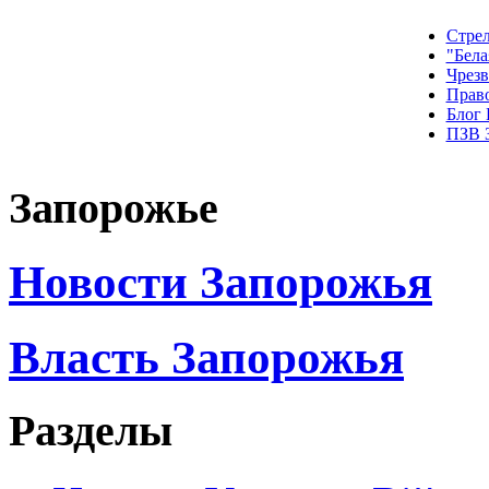
Стрел
"Бела
Чрез
Прав
Блог
ПЗВ 
Запорожье
Новости Запорожья
Власть Запорожья
Разделы