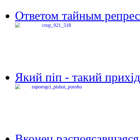
Ответом тайным репресс
Який піп - такий прихід,
Вконец распоясавшаяся 