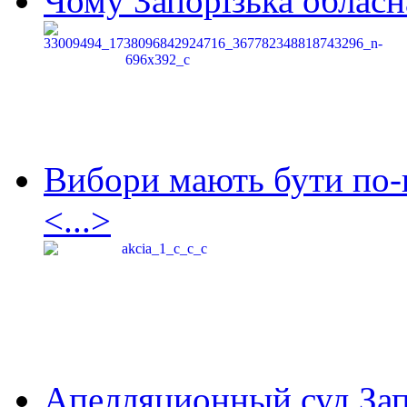
Чому Запорізька обласна
Вибори мають бути по-
<...>
Апелляционный суд Зап