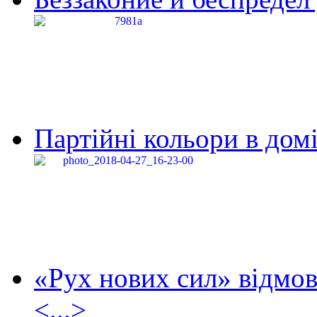
Партійні кольори в домі
«Рух нових сил» відмов
<...>