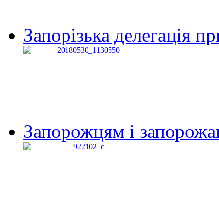
Запорізька делегація пр
Запорожцям і запорожанк