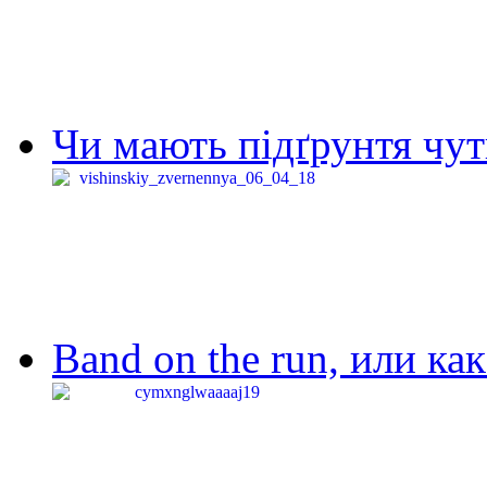
Чи мають підґрунтя чут
Band on the run, или ка