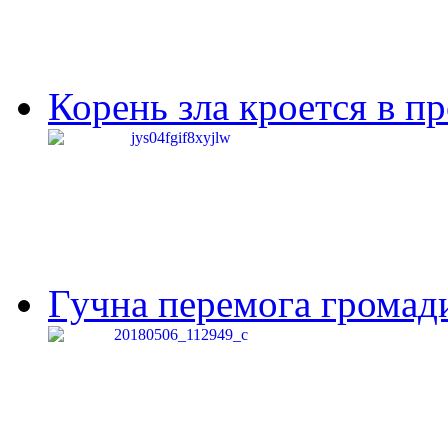
Корень зла кроется в п
Гучна перемога громади