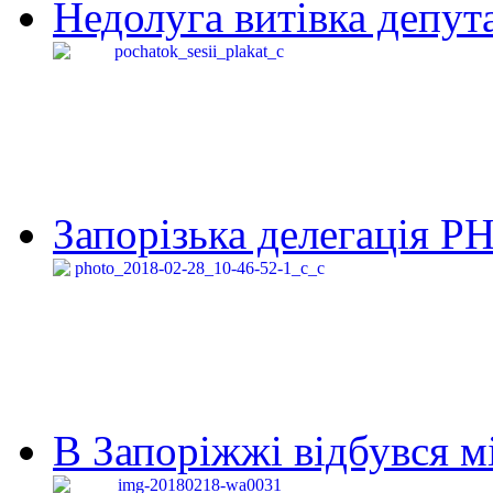
Недолуга витівка депута
Запорізька делегація Р
В Запоріжжі відбувся м