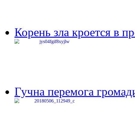
Корень зла кроется в п
Гучна перемога громади