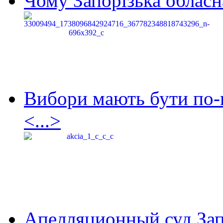
Чому Запорізька обласна
Вибори мають бути по-
<...>
Апелляционный суд Зап