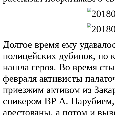
Долгое время ему удавалос
полицейских дубинок, но к
нашла героя. Во время сты
февраля активисты палаточ
приезжим активом из Закар
спикером ВР А. Парубием,
арестованы, а потом и выв