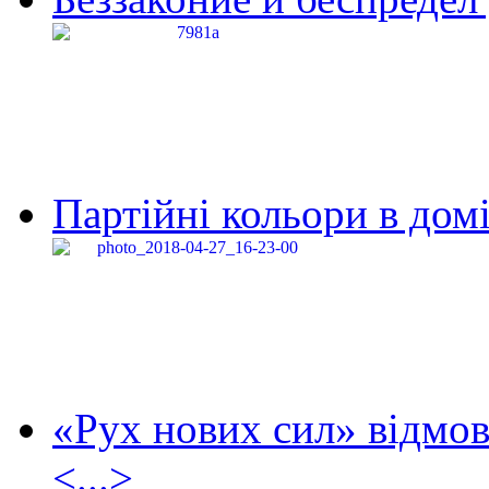
Партійні кольори в домі
«Рух нових сил» відмов
<...>