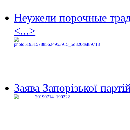
Неужели порочные тра
<...>
Заява Запорізької партій