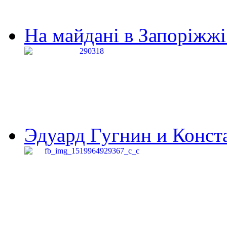
На майдані в Запоріжжі 
Эдуард Гугнин и Конста