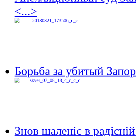
<...>
Борьба за убитый Запор
Знов шаленіє в радісній