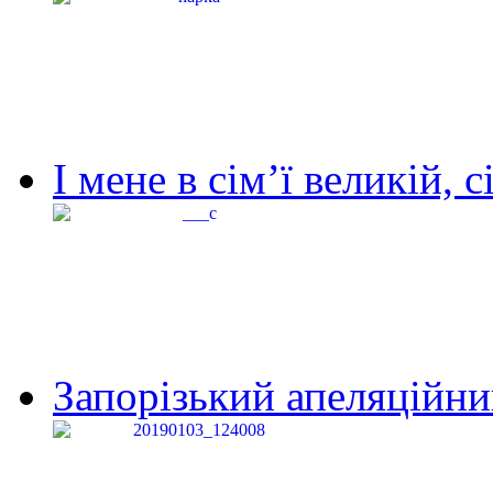
І мене в сім’ї великій, с
Запорізький апеляційний