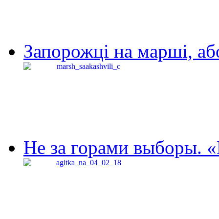
Запорожці на марші, аб
Не за горами выборы. «