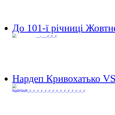
До 101-ї річниці Жовтне
Нардеп Кривохатько VS 