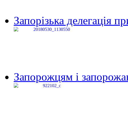
Запорізька делегація пр
Запорожцям і запорожанк