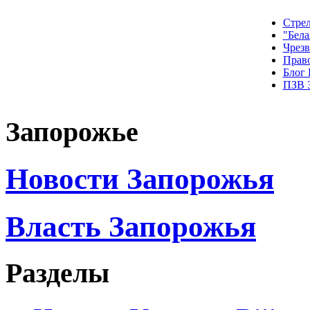
Стрел
"Бела
Чрез
Прав
Блог
ПЗВ 
Запорожье
Новости Запорожья
Власть Запорожья
Разделы