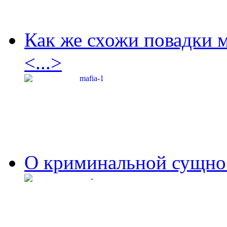
Как же схожи повадки 
<...>
О криминальной сущнос