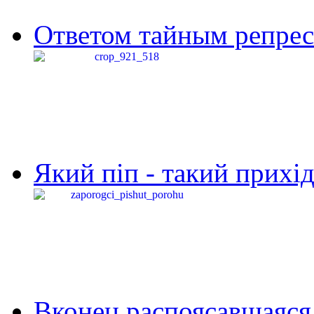
Ответом тайным репресс
Який піп - такий прихід,
Вконец распоясавшаяся 