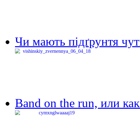
Чи мають підґрунтя чут
Band on the run, или ка