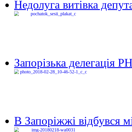
Недолуга витівка депута
Запорізька делегація Р
В Запоріжжі відбувся м