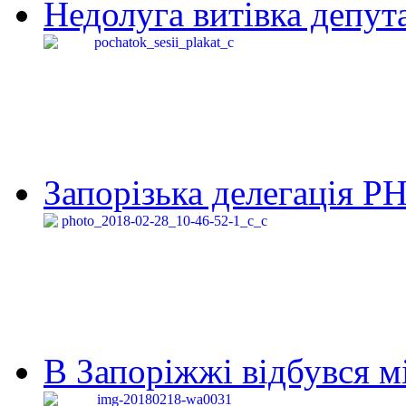
Недолуга витівка депута
Запорізька делегація Р
В Запоріжжі відбувся м