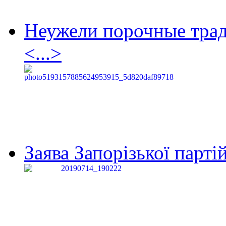
Неужели порочные тра
<...>
Заява Запорізької партій