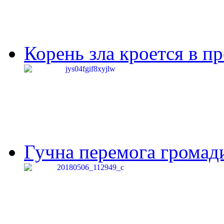
Корень зла кроется в п
Гучна перемога громади