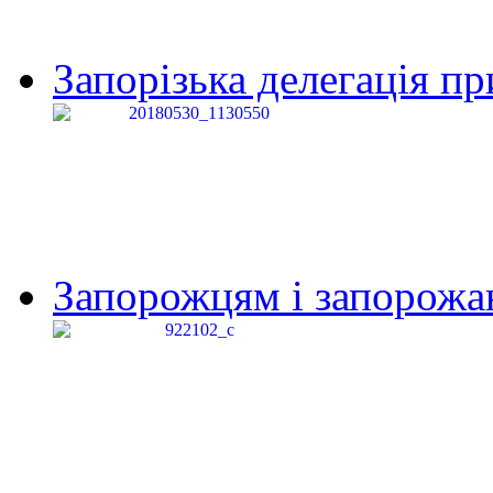
Запорізька делегація пр
Запорожцям і запорожанк