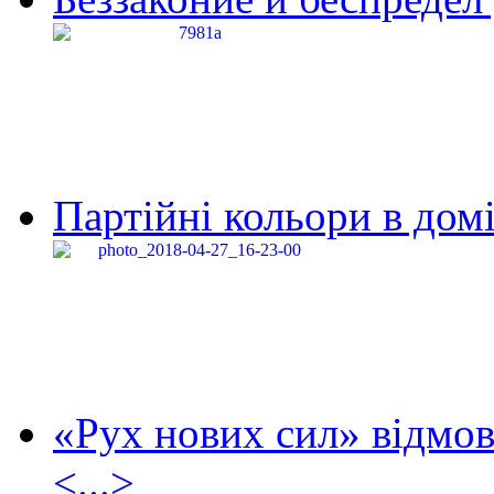
Партійні кольори в домі
«Рух нових сил» відмов
<...>