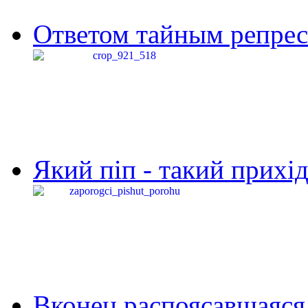
Ответом тайным репресс
Який піп - такий прихід,
Вконец распоясавшаяся 