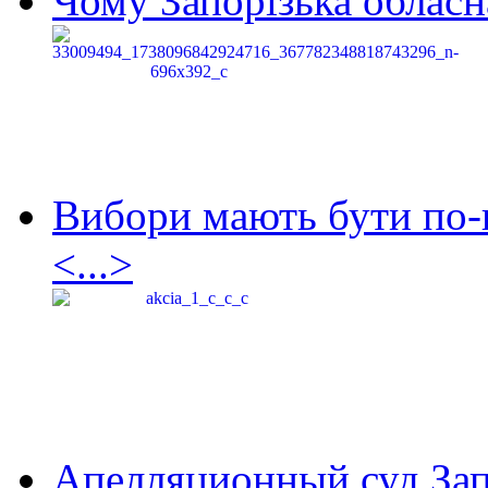
Чому Запорізька обласна
Вибори мають бути по-
<...>
Апелляционный суд Зап