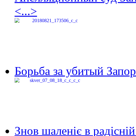
<...>
Борьба за убитый Запор
Знов шаленіє в радісній