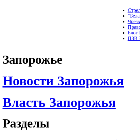
Стрел
"Бела
Чрез
Прав
Блог
ПЗВ 
Запорожье
Новости Запорожья
Власть Запорожья
Разделы