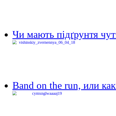
Чи мають підґрунтя чут
Band on the run, или ка