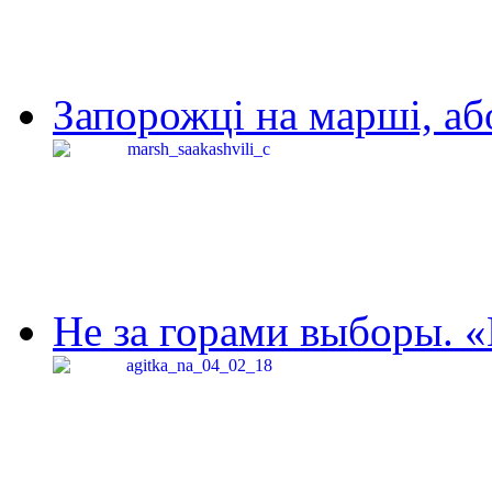
Запорожці на марші, аб
Не за горами выборы. «