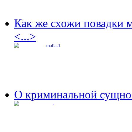
Как же схожи повадки 
<...>
О криминальной сущнос