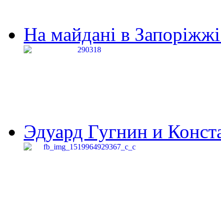
На майдані в Запоріжжі 
Эдуард Гугнин и Конста