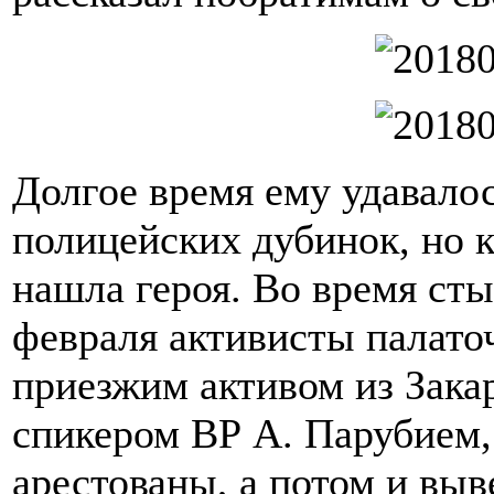
Долгое время ему удавалос
полицейских дубинок, но к
нашла героя. Во время сты
февраля активисты палаточ
приезжим активом из Закар
спикером ВР А. Парубием,
арестованы, а потом и выв