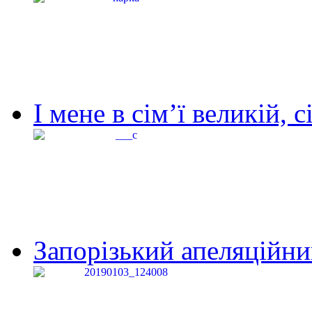
І мене в сім’ї великій, с
Запорізький апеляційний