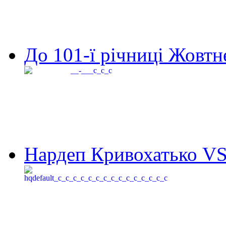
До 101-ї річниці Жовтне
Нардеп Кривохатько VS 