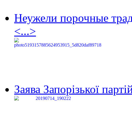
Неужели порочные тра
<...>
Заява Запорізької партій