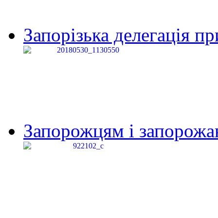
Запорізька делегація пр
Запорожцям і запорожанк