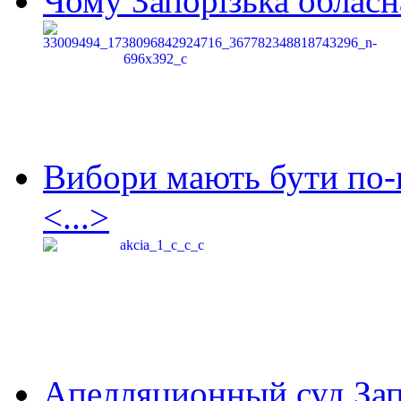
Чому Запорізька обласна
Вибори мають бути по-
<...>
Апелляционный суд Зап