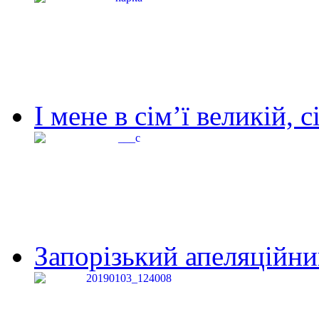
І мене в сім’ї великій, с
Запорізький апеляційний