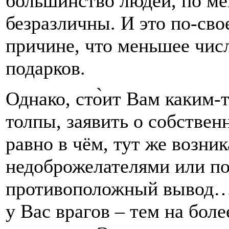
большинство людей, по ме
безразличны. И это по-сво
причине, что меньшее чис
подарков.
Однако, сто̀ит Вам каким-
толпы, заявить о собствен
равно в чём, тут же возни
недоброжелателями или по
противоположный вывод… 
у Вас врагов – тем на бол