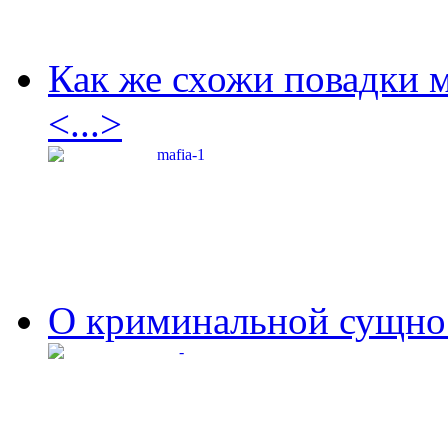
Как же схожи повадки 
<...>
О криминальной сущнос