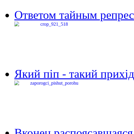
Ответом тайным репресс
Який піп - такий прихід,
Вконец распоясавшаяся 