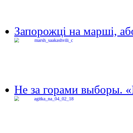
Запорожці на марші, аб
Не за горами выборы. «