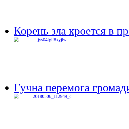
Корень зла кроется в п
Гучна перемога громади