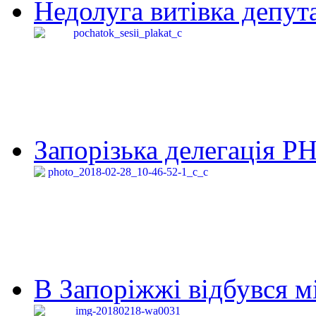
Недолуга витівка депута
Запорізька делегація Р
В Запоріжжі відбувся м