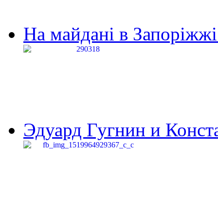
На майдані в Запоріжжі 
Эдуард Гугнин и Конста