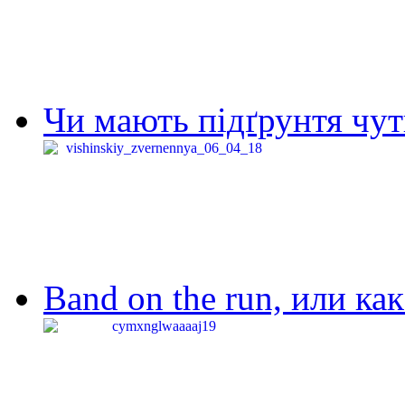
Чи мають підґрунтя чут
Band on the run, или ка