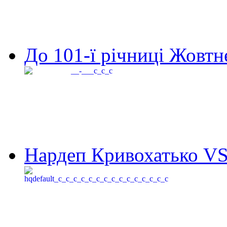
До 101-ї річниці Жовтне
Нардеп Кривохатько VS 