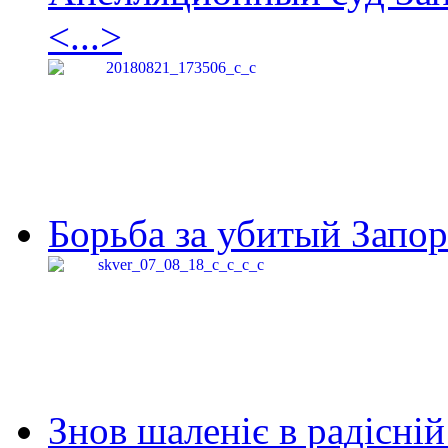
<...>
Борьба за убитый Запор
Знов шаленіє в радісній