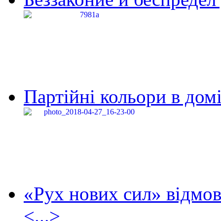
Партійні кольори в домі
«Рух нових сил» відмов
<...>