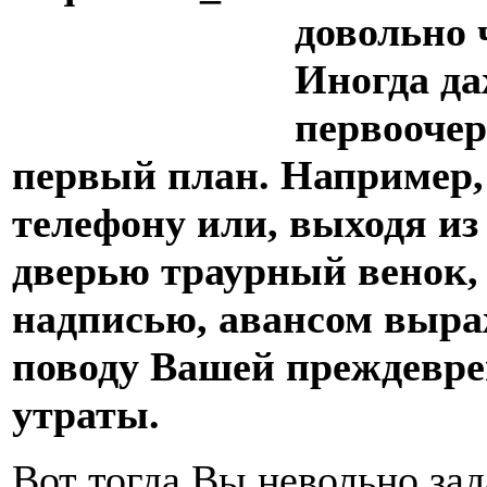
довольно 
Иногда да
первооче
первый план. Например,
телефону или, выходя из
дверью траурный венок,
надписью, авансом выра
поводу Вашей преждевр
утраты.
Вот тогда Вы невольно зад