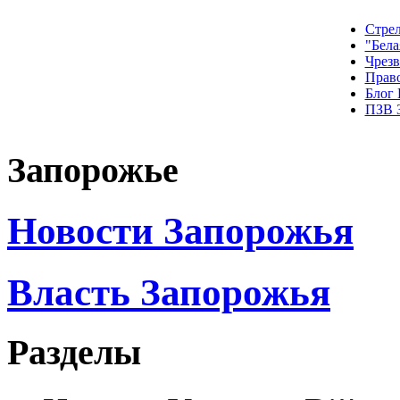
Стрел
"Бела
Чрез
Прав
Блог
ПЗВ 
Запорожье
Новости Запорожья
Власть Запорожья
Разделы