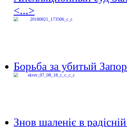
<...>
Борьба за убитый Запор
Знов шаленіє в радісній