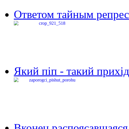
Ответом тайным репресс
Який піп - такий прихід,
Вконец распоясавшаяся 