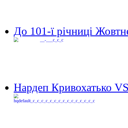
До 101-ї річниці Жовтне
Нардеп Кривохатько VS 