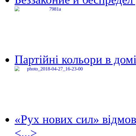
Партійні кольори в домі
«Рух нових сил» відмов
<...>