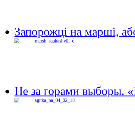
Запорожці на марші, аб
Не за горами выборы. «