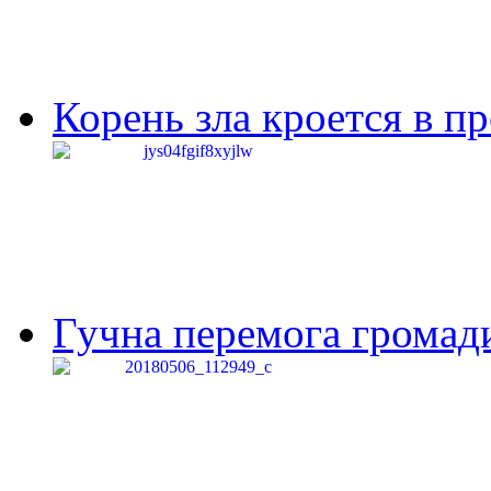
Корень зла кроется в п
Гучна перемога громади