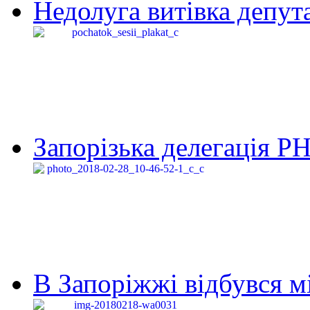
Недолуга витівка депута
Запорізька делегація Р
В Запоріжжі відбувся м