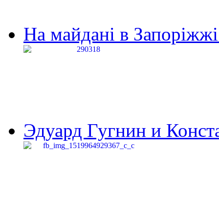
На майдані в Запоріжжі 
Эдуард Гугнин и Конста