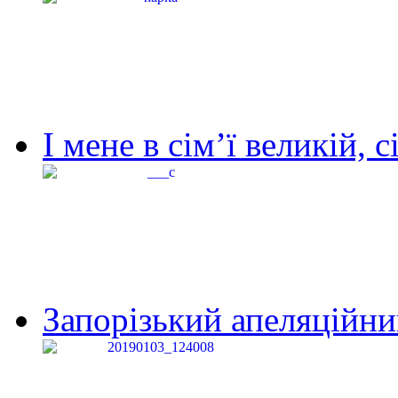
І мене в сім’ї великій, с
Запорізький апеляційний