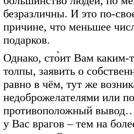
большинство людей, по ме
безразличны. И это по-сво
причине, что меньшее чис
подарков.
Однако, сто̀ит Вам каким-
толпы, заявить о собствен
равно в чём, тут же возни
недоброжелателями или по
противоположный вывод… 
у Вас врагов – тем на бол