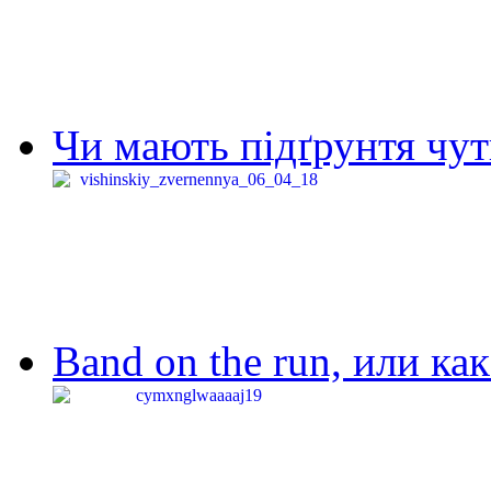
Чи мають підґрунтя чут
Band on the run, или ка