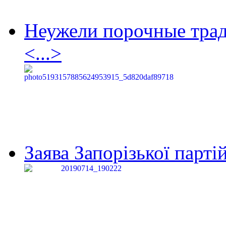
Неужели порочные тра
<...>
Заява Запорізької партій