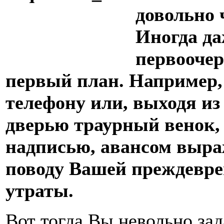
довольно 
Иногда да
первооче
первый план. Например,
телефону или, выходя из
дверью траурный венок,
надписью, авансом выра
поводу Вашей преждевр
утраты.
Вот тогда Вы невольно зад