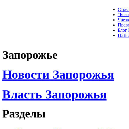
Стрел
"Бела
Чрез
Прав
Блог
ПЗВ 
Запорожье
Новости Запорожья
Власть Запорожья
Разделы