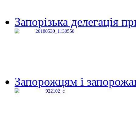
Запорізька делегація пр
Запорожцям і запорожанк