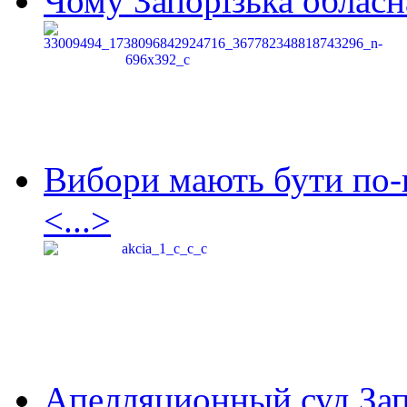
Чому Запорізька обласна
Вибори мають бути по-
<...>
Апелляционный суд Зап