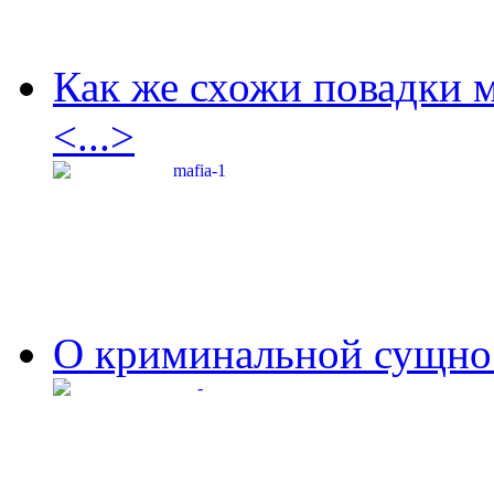
Как же схожи повадки 
<...>
О криминальной сущнос