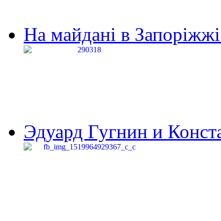
На майдані в Запоріжжі 
Эдуард Гугнин и Конста