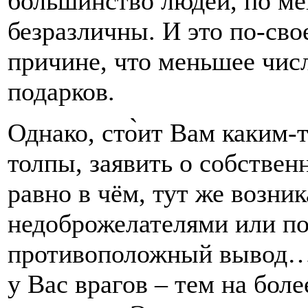
большинство людей, по ме
безразличны. И это по-сво
причине, что меньшее чис
подарков.
Однако, сто̀ит Вам каким-
толпы, заявить о собствен
равно в чём, тут же возни
недоброжелателями или по
противоположный вывод… 
у Вас врагов – тем на бол