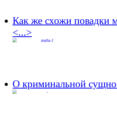
Как же схожи повадки 
<...>
О криминальной сущнос