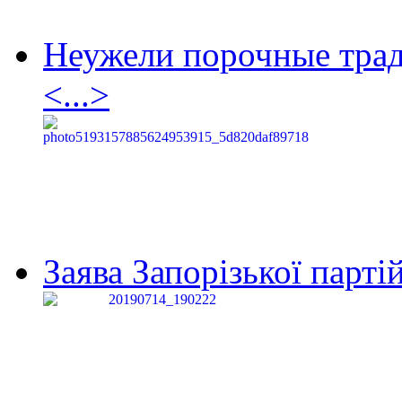
Неужели порочные тра
<...>
Заява Запорізької партій