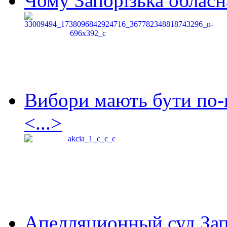
Чому Запорізька обласна
Вибори мають бути по-
<...>
Апелляционный суд Зап