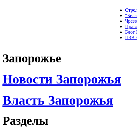
Стрел
"Бела
Чрез
Прав
Блог
ПЗВ 
Запорожье
Новости Запорожья
Власть Запорожья
Разделы