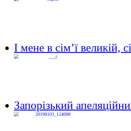
І мене в сім’ї великій, с
Запорізький апеляційний