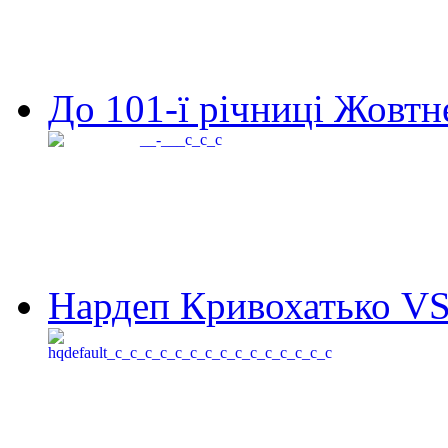
До 101-ї річниці Жовтне
Нардеп Кривохатько VS 