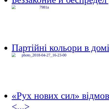
Партійні кольори в домі
«Рух нових сил» відмов
<...>