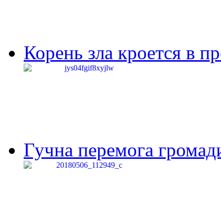
Корень зла кроется в п
Гучна перемога громади