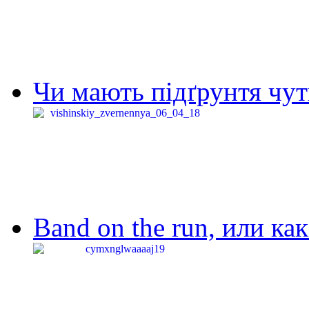
Чи мають підґрунтя чут
Band on the run, или ка