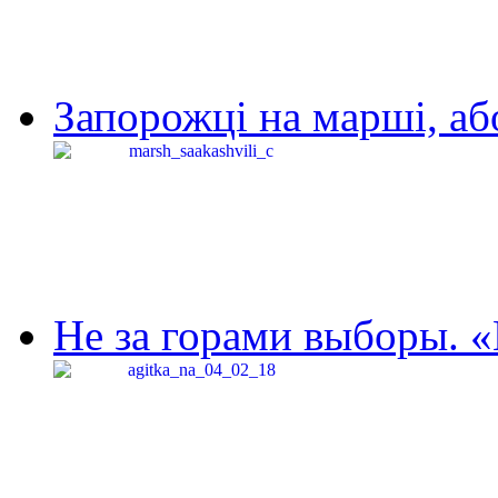
Запорожці на марші, аб
Не за горами выборы. «