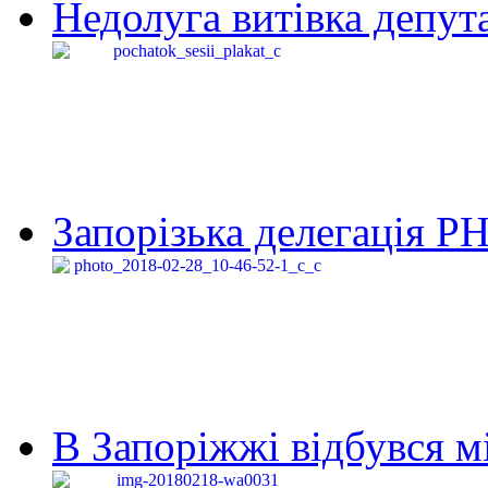
Недолуга витівка депута
Запорізька делегація Р
В Запоріжжі відбувся м