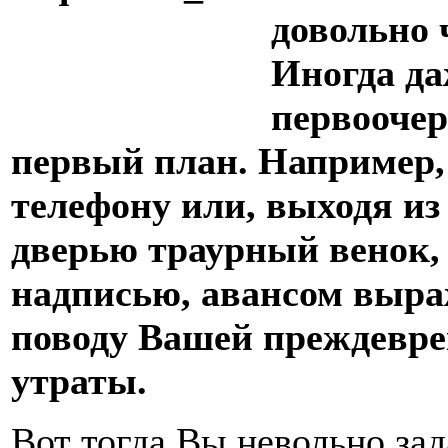
довольно 
Иногда да
первооче
первый план. Например,
телефону или, выходя из
дверью траурный венок,
надписью, авансом выра
поводу Вашей преждевр
утраты.
Вот тогда Вы невольно зад