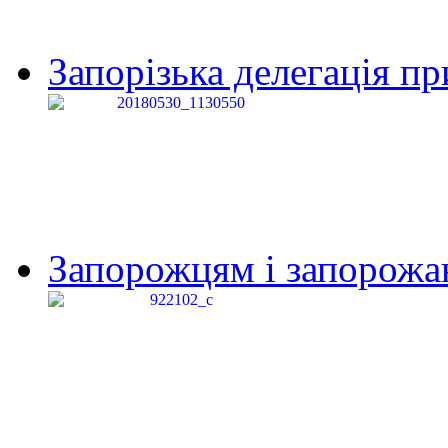
Запорізька делегація пр
Запорожцям і запорожанк