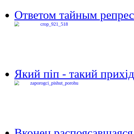
Ответом тайным репресс
Який піп - такий прихід,
Вконец распоясавшаяся 