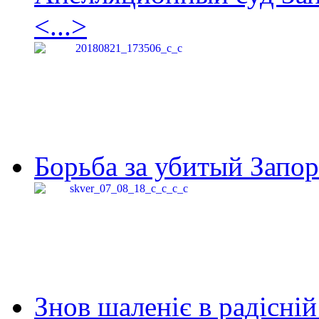
<...>
Борьба за убитый Запор
Знов шаленіє в радісній