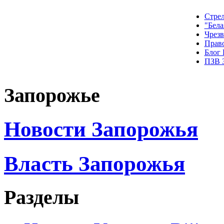
Стрел
"Бела
Чрез
Прав
Блог
ПЗВ 
Запорожье
Новости Запорожья
Власть Запорожья
Разделы