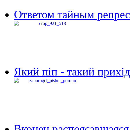
Ответом тайным репресс
Який піп - такий прихід,
Вконец распоясавшаяся 