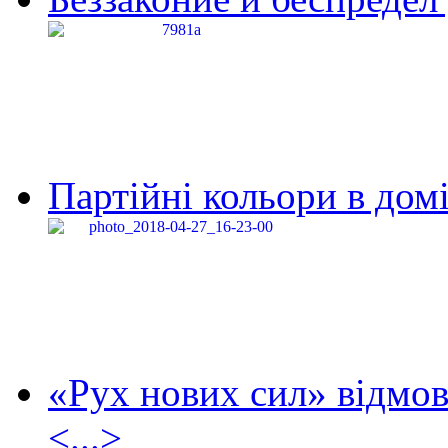
Партійні кольори в домі
«Рух нових сил» відмов
<...>