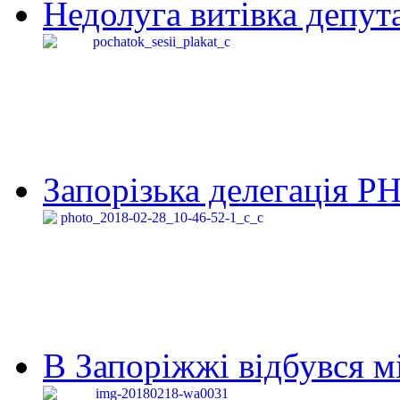
Недолуга витівка депута
Запорізька делегація Р
В Запоріжжі відбувся м