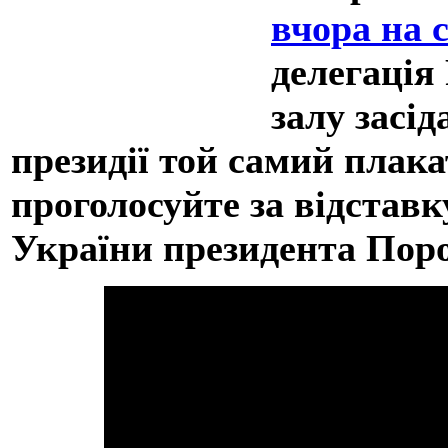
вчора на с
делегація
залу засід
президії той самий плак
проголосуйте за відставк
України президента Пор