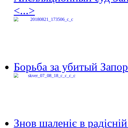
<...>
Борьба за убитый Запор
Знов шаленіє в радісній