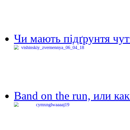
Чи мають підґрунтя чут
Band on the run, или ка