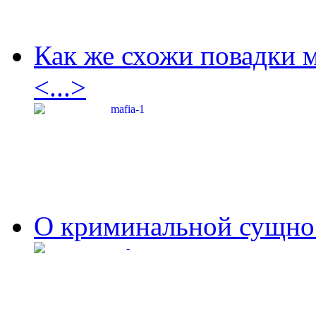
Как же схожи повадки 
<...>
О криминальной сущнос