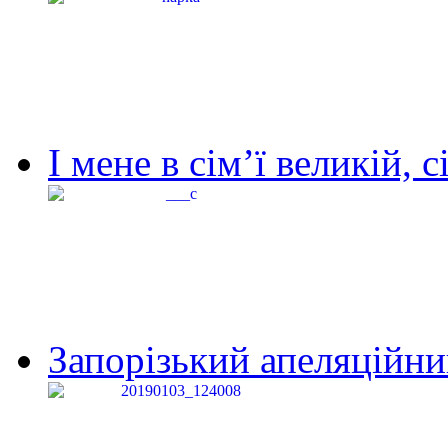
І мене в сім’ї великій, с
Запорізький апеляційний