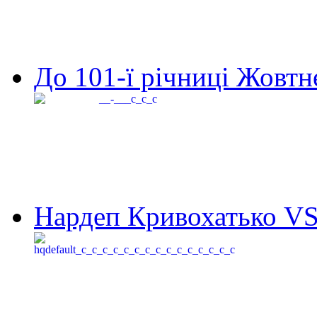
До 101-ї річниці Жовтне
Нардеп Кривохатько VS 