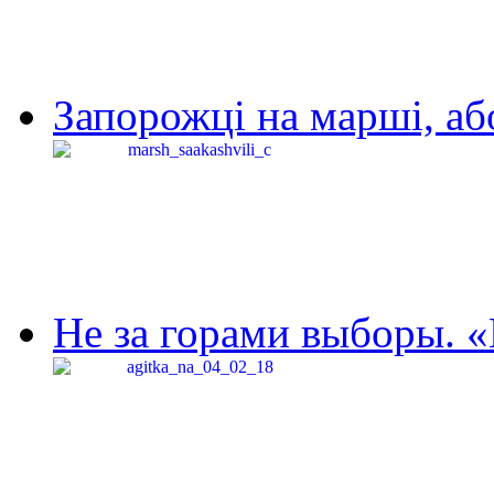
Запорожці на марші, аб
Не за горами выборы. «