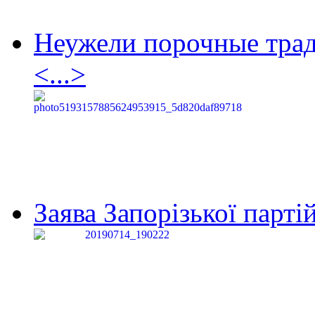
Неужели порочные тра
<...>
Заява Запорізької партій