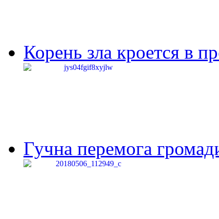
Корень зла кроется в п
Гучна перемога громади