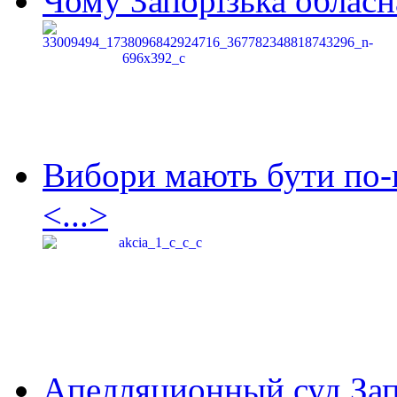
Чому Запорізька обласна
Вибори мають бути по-
<...>
Апелляционный суд Зап