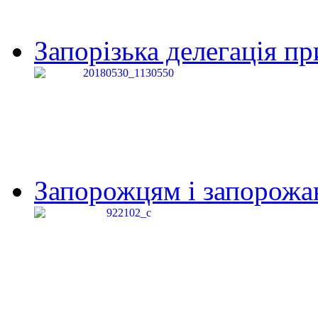
Запорізька делегація пр
Запорожцям і запорожанк