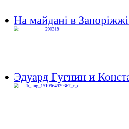
На майдані в Запоріжжі 
Эдуард Гугнин и Конста