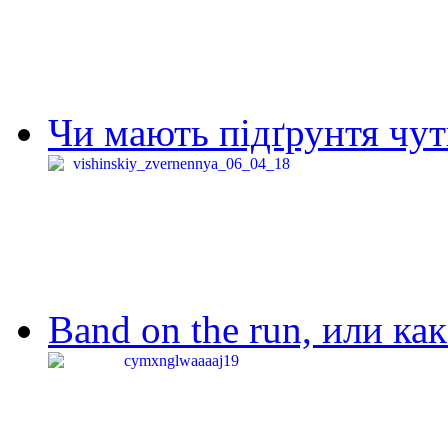
Чи мають підґрунтя чут
Band on the run, или ка