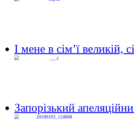
І мене в сім’ї великій, с
Запорізький апеляційний