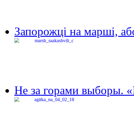
Запорожці на марші, аб
Не за горами выборы. «