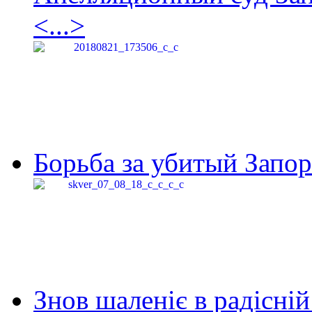
<...>
Борьба за убитый Запор
Знов шаленіє в радісній