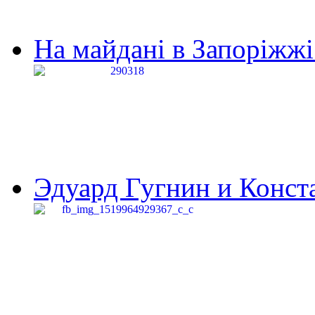
На майдані в Запоріжжі 
Эдуард Гугнин и Конста