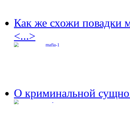
Как же схожи повадки 
<...>
О криминальной сущнос