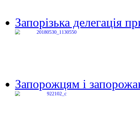
Запорізька делегація пр
Запорожцям і запорожанк