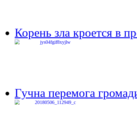
Корень зла кроется в п
Гучна перемога громади