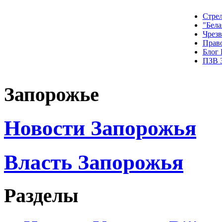
Стрел
"Бела
Чрез
Прав
Блог
ПЗВ 
Запорожье
Новости Запорожья
Власть Запорожья
Разделы