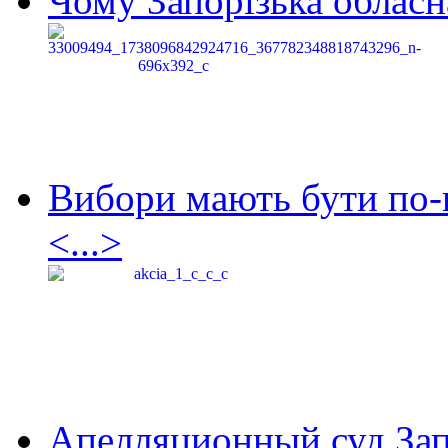
Чому Запорізька обласна
Вибори мають бути по-
<...>
Апелляционный суд Зап