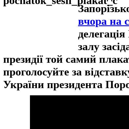
Запорізько
вчора на с
делегація
залу засід
президії той самий плак
проголосуйте за відставк
України президента Пор