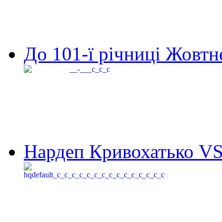
До 101-ї річниці Жовтне
Нардеп Кривохатько VS 