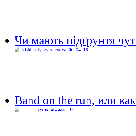
Чи мають підґрунтя чут
Band on the run, или ка