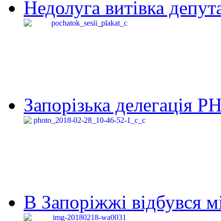
Недолуга витівка депута
Запорізька делегація Р
В Запоріжжі відбувся м