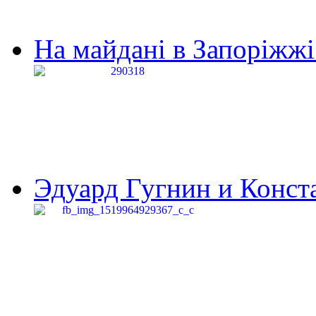
На майдані в Запоріжжі 
Эдуард Гугнин и Конста