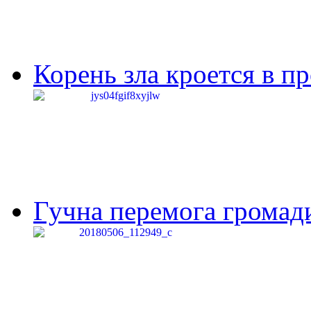
Корень зла кроется в п
Гучна перемога громади