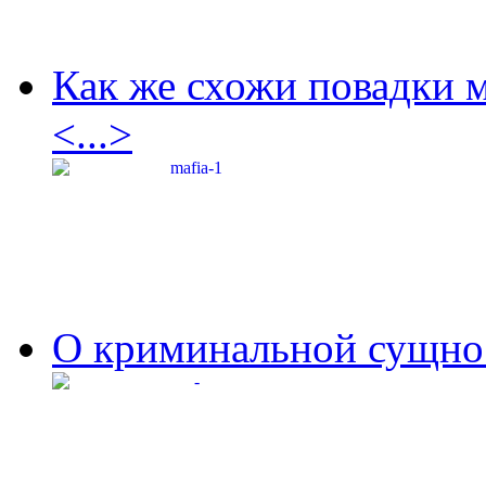
Как же схожи повадки 
<...>
О криминальной сущнос