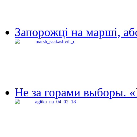
Запорожці на марші, аб
Не за горами выборы. «