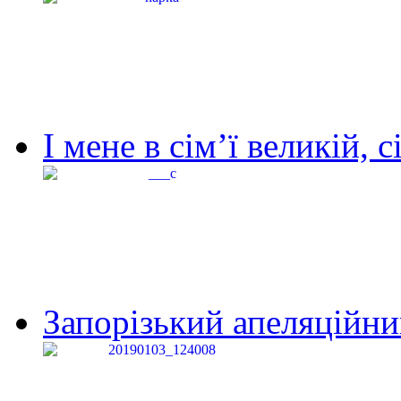
І мене в сім’ї великій, с
Запорізький апеляційний