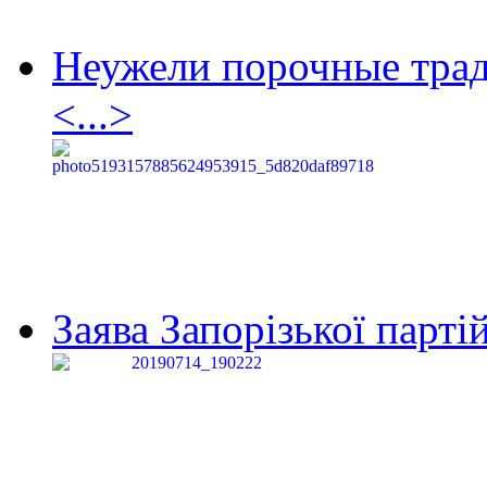
Неужели порочные тра
<...>
Заява Запорізької партій