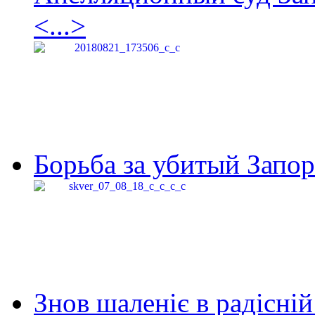
<...>
Борьба за убитый Запор
Знов шаленіє в радісній