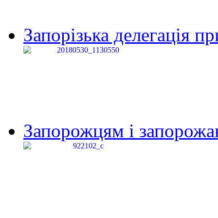
Запорізька делегація пр
Запорожцям і запорожанк