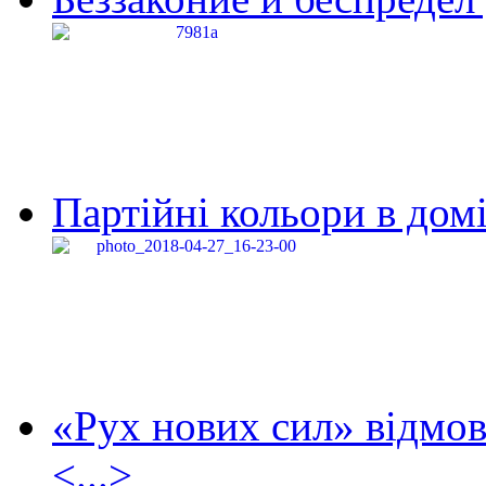
Партійні кольори в домі
«Рух нових сил» відмов
<...>