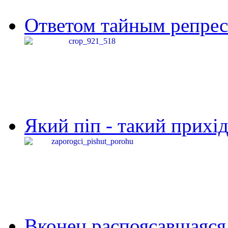
Ответом тайным репресс
Який піп - такий прихід,
Вконец распоясавшаяся 