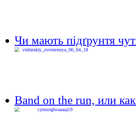
Чи мають підґрунтя чут
Band on the run, или ка