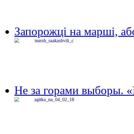
Запорожці на марші, аб
Не за горами выборы. «