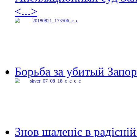
<...>
Борьба за убитый Запор
Знов шаленіє в радісній