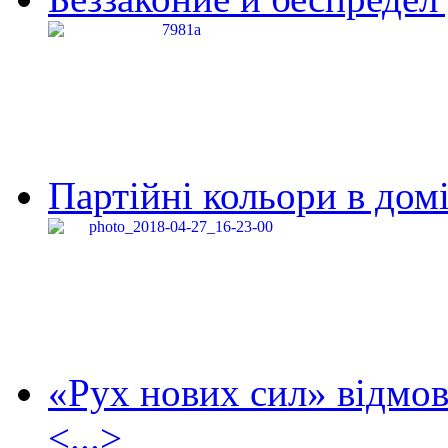
Партійні кольори в домі
«Рух нових сил» відмов
<...>