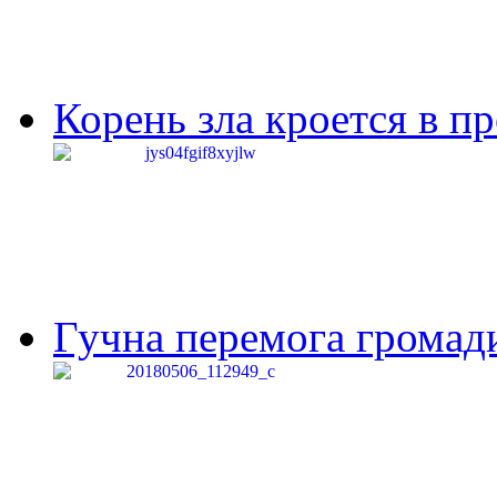
Корень зла кроется в п
Гучна перемога громади