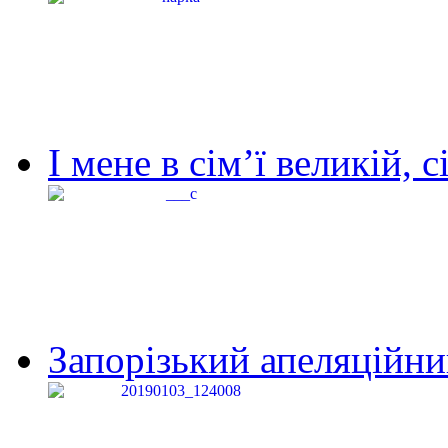
І мене в сім’ї великій, с
Запорізький апеляційний