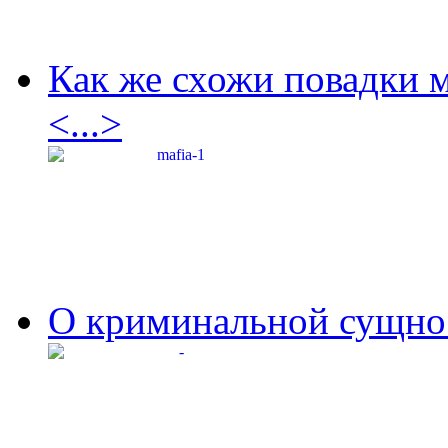
Как же схожи повадки 
<...>
О криминальной сущнос