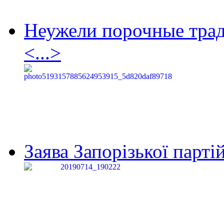
Неужели порочные тра
<...>
Заява Запорізької партій