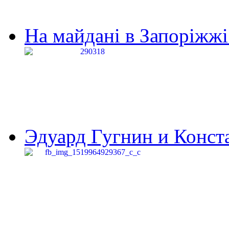
На майдані в Запоріжжі 
Эдуард Гугнин и Конста