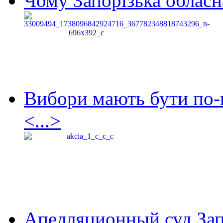
Чому Запорізька обласна
Вибори мають бути по-
<...>
Апелляционный суд Зап