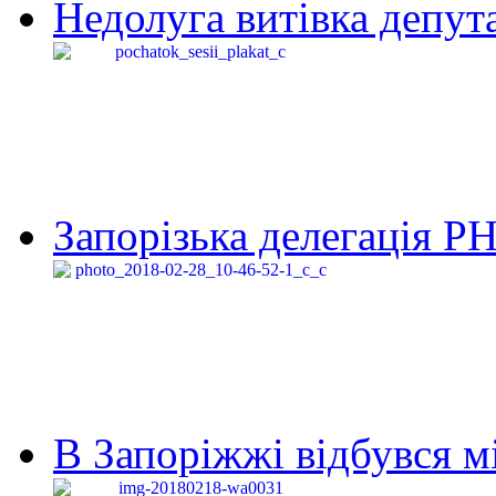
Недолуга витівка депута
Запорізька делегація Р
В Запоріжжі відбувся м