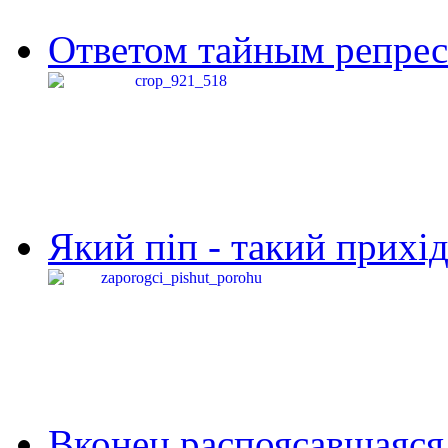
Ответом тайным репресс
Який піп - такий прихід,
Вконец распоясавшаяся 