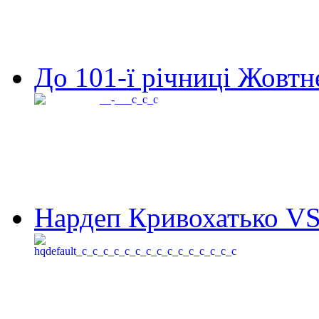
До 101-ї річниці Жовтне
Нардеп Кривохатько VS 