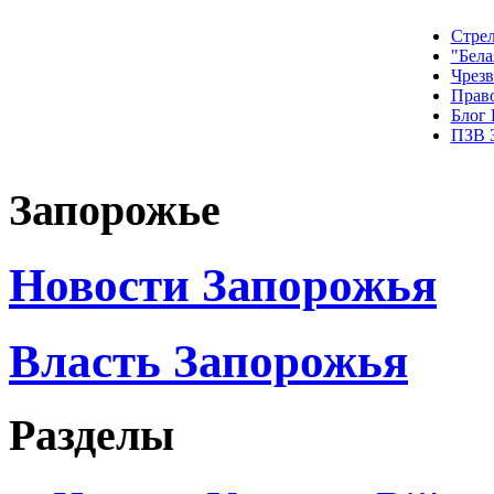
Стрел
"Бела
Чрез
Прав
Блог
ПЗВ 
Запорожье
Новости Запорожья
Власть Запорожья
Разделы