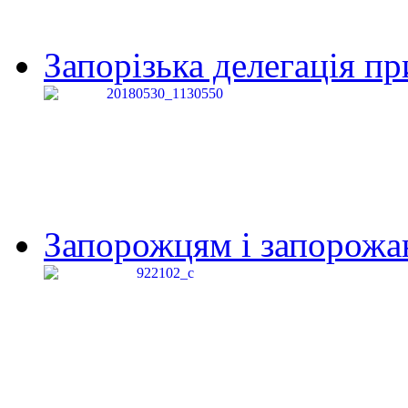
Запорізька делегація пр
Запорожцям і запорожанк