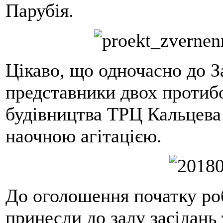
Парубія.
Цікаво, що одночасно до З
представники двох протибо
будівництва ТРЦ Кальцева 
наочною агітацією.
До оголошення початку роб
принесли до залу засідань 