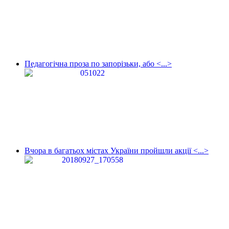
Педагогічна проза по запорізьки, або <...>
Вчора в багатьох містах України пройшли акції <...>