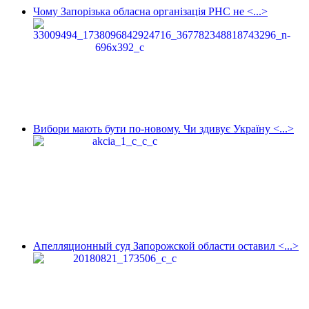
Чому Запорізька обласна організація РНС не <...>
Вибори мають бути по-новому. Чи здивує Україну <...>
Апелляционный суд Запорожской области оставил <...>