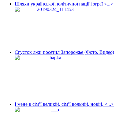
Шляхи української політичної нації і зграї <...>
Сгусток лжи посетил Запорожье (Фото. Видео)
І мене в сім’ї великій, сім’ї вольній, новій, <...>