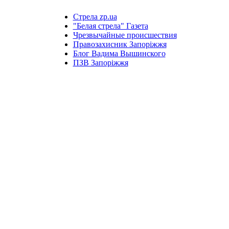
Стрела zp.ua
"Белая стрела" Газета
Чрезвычайные происшествия
Правозахисник Запоріжжя
Блог Вадима Вышинского
ПЗВ Запоріжжя