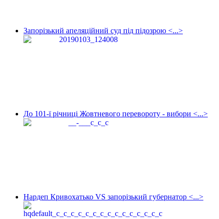
Запорізький апеляційний суд під підозрою <...>
До 101-ї річниці Жовтневого перевороту - вибори <...>
Нардеп Кривохатько VS запорізький губернатор <...>