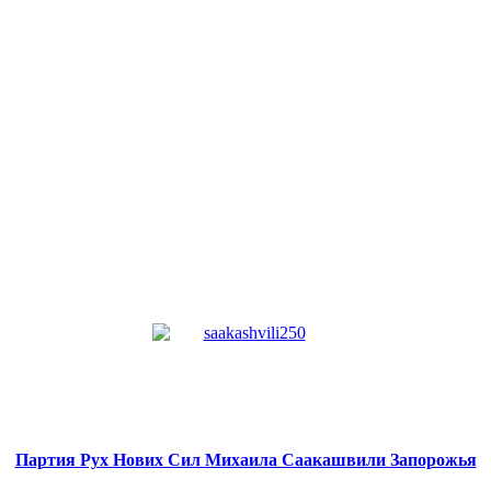
Партия Рух Нових Сил
Михаила Саакашвили
Запорожья