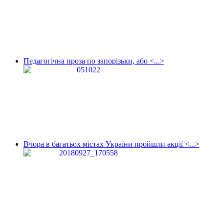
Педагогічна проза по запорізьки, або <...>
Вчора в багатьох містах України пройшли акції <...>