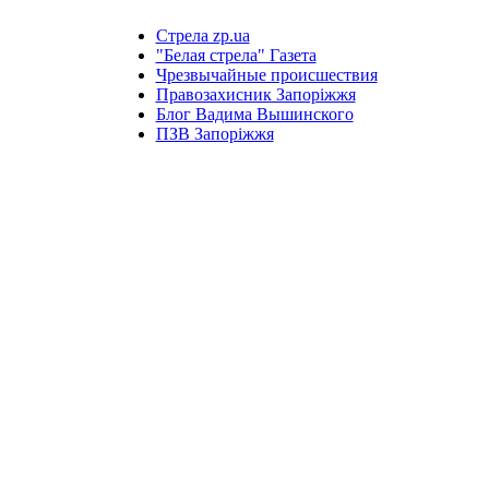
Стрела zp.ua
"Белая стрела" Газета
Чрезвычайные происшествия
Правозахисник Запоріжжя
Блог Вадима Вышинского
ПЗВ Запоріжжя