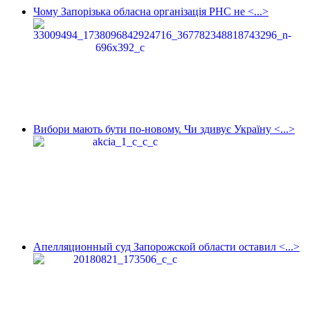
Чому Запорізька обласна організація РНС не <...>
Вибори мають бути по-новому. Чи здивує Україну <...>
Апелляционный суд Запорожской области оставил <...>