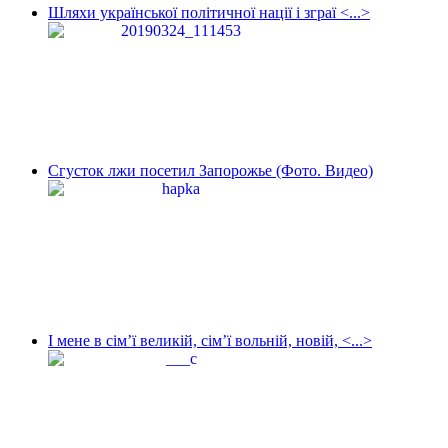
Шляхи української політичної нації і зграї <...>
Сгусток лжи посетил Запорожье (Фото. Видео)
І мене в сім’ї великій, сім’ї вольній, новій, <...>