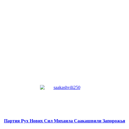
Партия Рух Нових Сил
Михаила Саакашвили
Запорожья