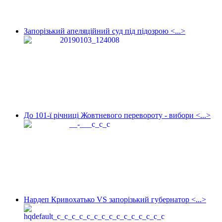
Запорізький апеляційний суд під підозрою <...>
До 101-ї річниці Жовтневого перевороту - вибори <...>
Нардеп Кривохатько VS запорізький губернатор <...>