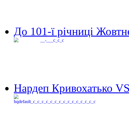
До 101-ї річниці Жовтне
Нардеп Кривохатько VS 