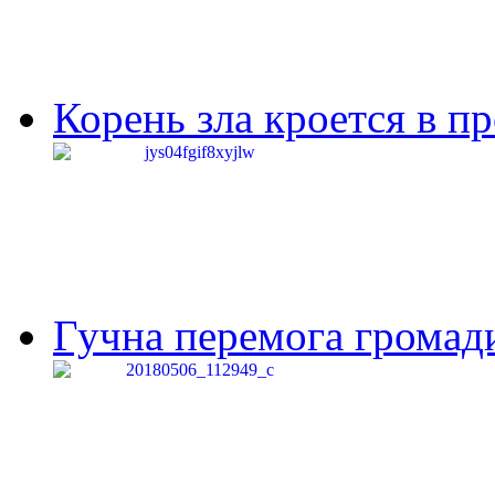
Корень зла кроется в п
Гучна перемога громади