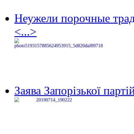
Неужели порочные тра
<...>
Заява Запорізької партій