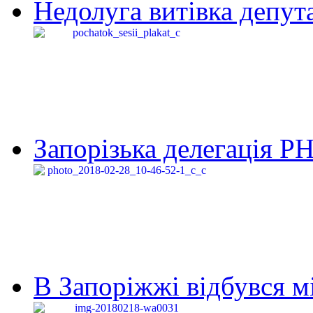
Недолуга витівка депута
Запорізька делегація Р
В Запоріжжі відбувся м