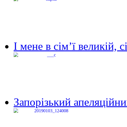
І мене в сім’ї великій, с
Запорізький апеляційний