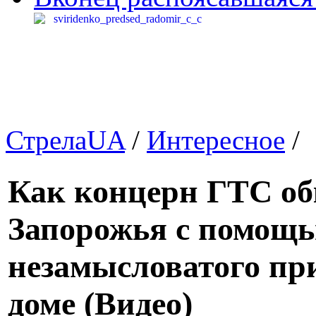
СтрелаUA
/
Интересное
/
Как концерн ГТС об
Запорожья с помощь
незамысловатого пр
доме (Видео)