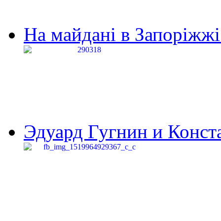
На майдані в Запоріжжі 
Эдуард Гугнин и Конста