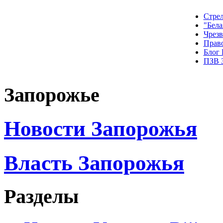
Стрел
"Бела
Чрез
Прав
Блог
ПЗВ 
Запорожье
Новости Запорожья
Власть Запорожья
Разделы