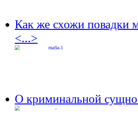
Как же схожи повадки 
<...>
О криминальной сущнос