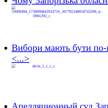
Чому Запорізька обласна
Вибори мають бути по-
<...>
Апелляционный суд Зап