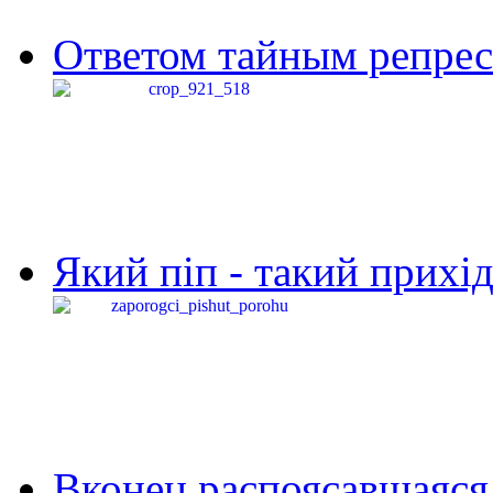
Ответом тайным репресс
Який піп - такий прихід,
Вконец распоясавшаяся 