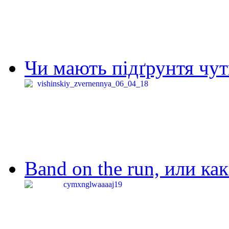
Чи мають підґрунтя чут
Band on the run, или ка