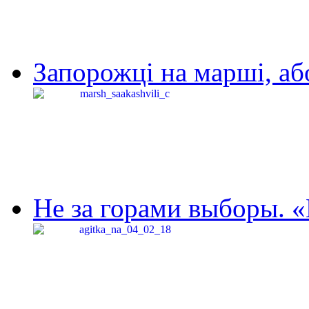
Запорожці на марші, аб
Не за горами выборы. «