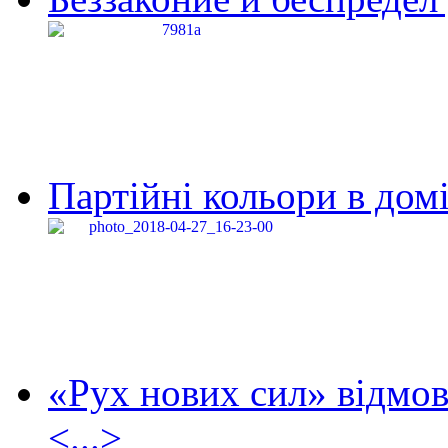
Партійні кольори в домі
«Рух нових сил» відмов
<...>