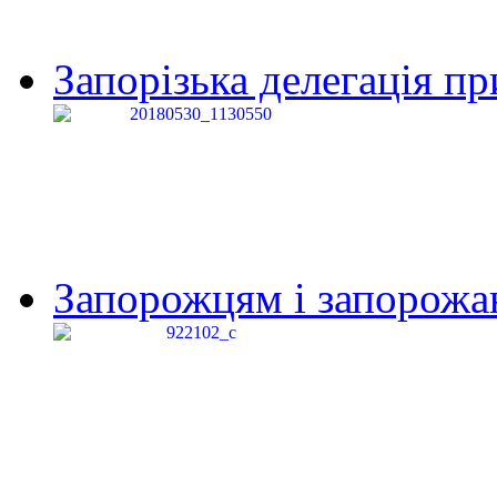
Запорізька делегація пр
Запорожцям і запорожанк