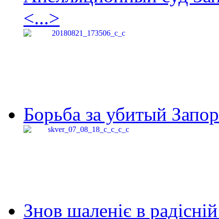
<...>
Борьба за убитый Запор
Знов шаленіє в радісній