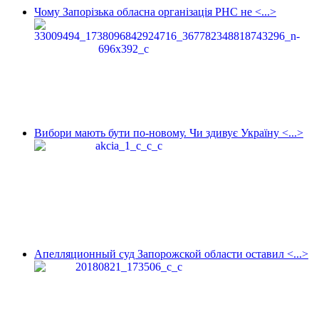
Чому Запорізька обласна організація РНС не <...>
Вибори мають бути по-новому. Чи здивує Україну <...>
Апелляционный суд Запорожской области оставил <...>