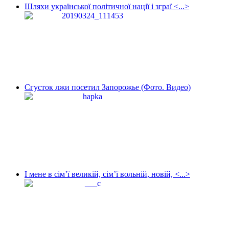
Шляхи української політичної нації і зграї <...>
Сгусток лжи посетил Запорожье (Фото. Видео)
І мене в сім’ї великій, сім’ї вольній, новій, <...>