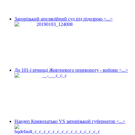
Запорізький апеляційний суд під підозрою <...>
До 101-ї річниці Жовтневого перевороту - вибори <...>
Нардеп Кривохатько VS запорізький губернатор <...>