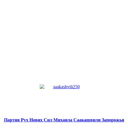
Партия Рух Нових Сил
Михаила Саакашвили
Запорожья