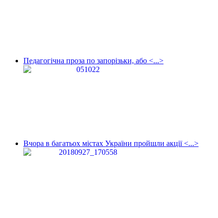
Педагогічна проза по запорізьки, або <...>
Вчора в багатьох містах України пройшли акції <...>