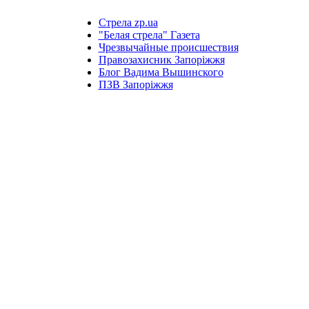
Стрела zp.ua
"Белая стрела" Газета
Чрезвычайные происшествия
Правозахисник Запоріжжя
Блог Вадима Вышинского
ПЗВ Запоріжжя