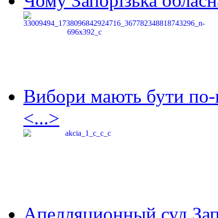
Чому Запорізька обласна
Вибори мають бути по-
<...>
Апелляционный суд Зап