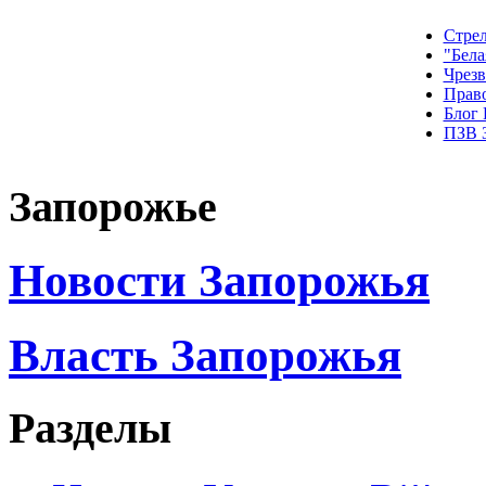
Стрел
"Бела
Чрез
Прав
Блог
ПЗВ 
Запорожье
Новости Запорожья
Власть Запорожья
Разделы