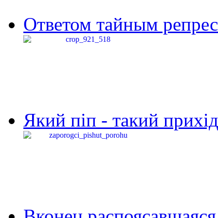
Ответом тайным репресс
Який піп - такий прихід,
Вконец распоясавшаяся 