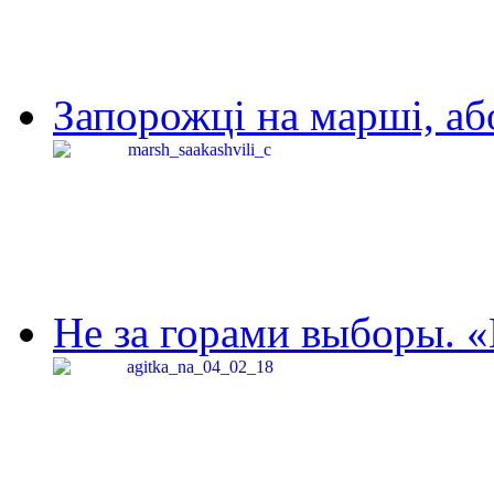
Запорожці на марші, аб
Не за горами выборы. «