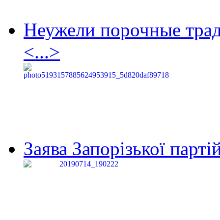
Неужели порочные тра
<...>
Заява Запорізької партій