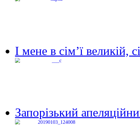
І мене в сім’ї великій, с
Запорізький апеляційний