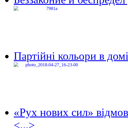
Партійні кольори в домі
«Рух нових сил» відмов
<...>