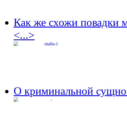
Как же схожи повадки 
<...>
О криминальной сущнос