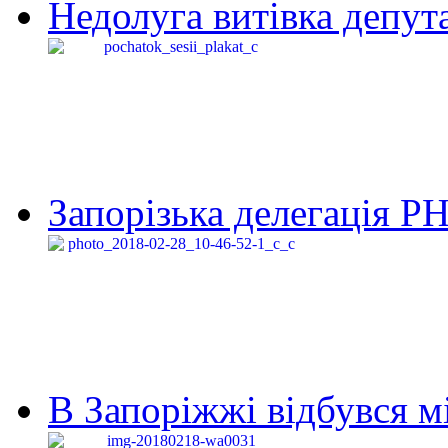
Недолуга витівка депута
Запорізька делегація Р
В Запоріжжі відбувся м