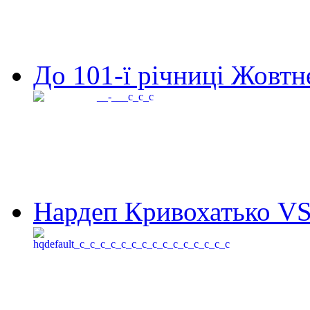
До 101-ї річниці Жовтне
Нардеп Кривохатько VS 