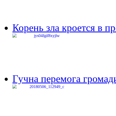
Корень зла кроется в п
Гучна перемога громади