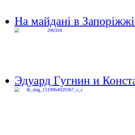
На майдані в Запоріжжі 
Эдуард Гугнин и Конста