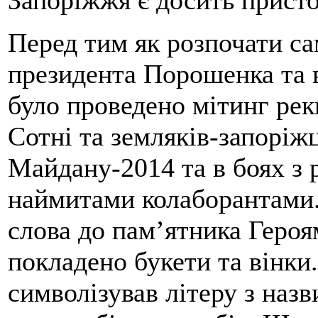
Запоріжжя є досить прист
Перед тим як розпочати са
президента Порошенка та в
було проведено мітинг рек
Сотні та земляків-запоріжц
Майдану-2014 та в боях з 
наймитами колаборантами.
слова до пам’ятника Героя
покладено букети та вінки
символізував літеру з наз