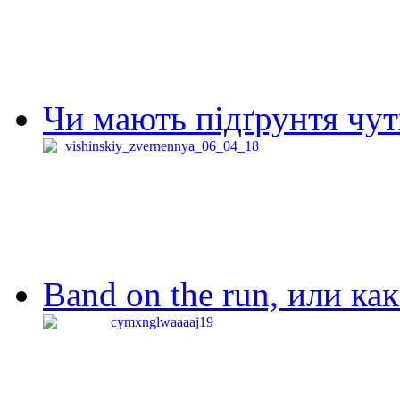
Чи мають підґрунтя чут
Band on the run, или ка