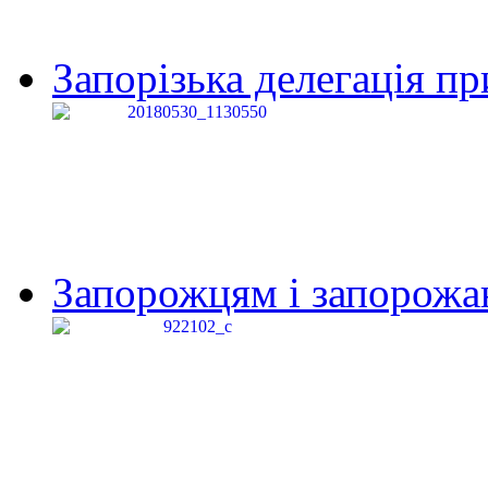
Запорізька делегація пр
Запорожцям і запорожанк