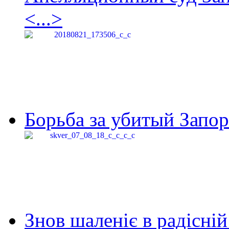
<...>
Борьба за убитый Запор
Знов шаленіє в радісній