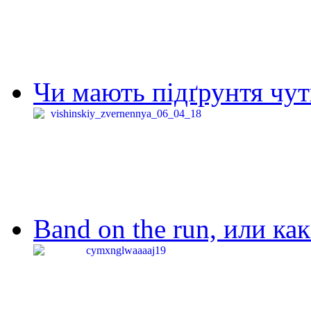
Чи мають підґрунтя чут
Band on the run, или ка