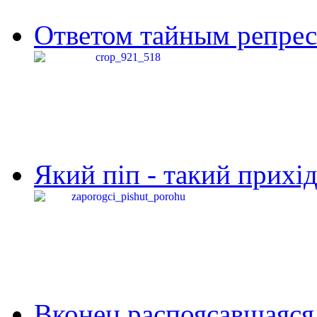
Ответом тайным репресс
Який піп - такий прихід,
Вконец распоясавшаяся 