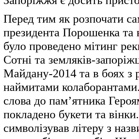
Запоріжжя є досить прист
Перед тим як розпочати са
президента Порошенка та в
було проведено мітинг рек
Сотні та земляків-запоріжц
Майдану-2014 та в боях з 
наймитами колаборантами.
слова до пам’ятника Героя
покладено букети та вінки
символізував літеру з наз