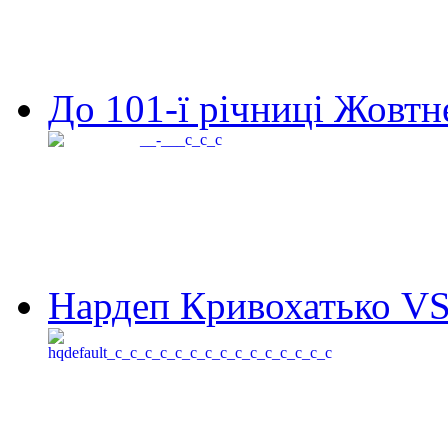
До 101-ї річниці Жовтне
Нардеп Кривохатько VS 