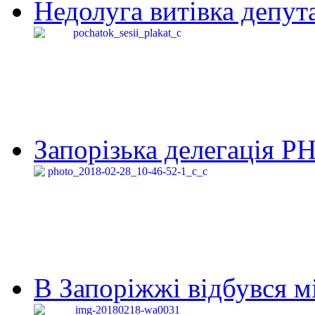
Недолуга витівка депута
Запорізька делегація Р
В Запоріжжі відбувся м