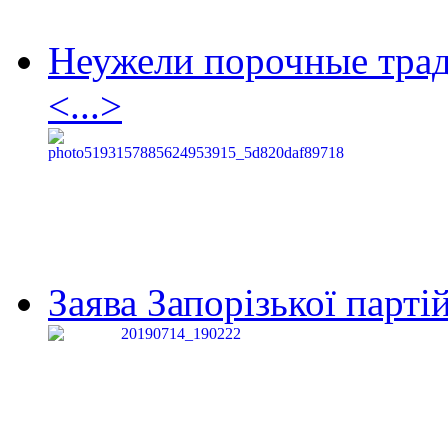
Неужели порочные тра
<...>
Заява Запорізької партій