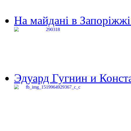
На майдані в Запоріжжі 
Эдуард Гугнин и Конста