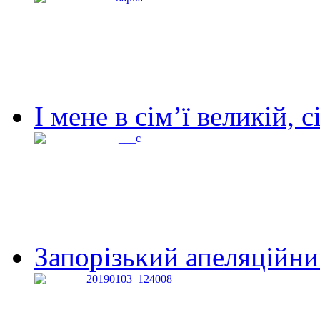
І мене в сім’ї великій, с
Запорізький апеляційний