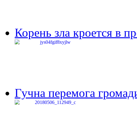
Корень зла кроется в п
Гучна перемога громади