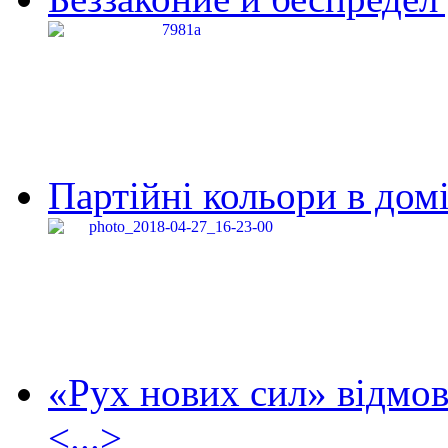
Партійні кольори в домі
«Рух нових сил» відмов
<...>