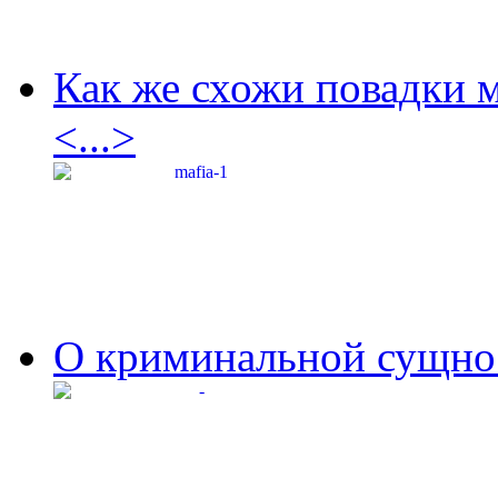
Как же схожи повадки 
<...>
О криминальной сущнос