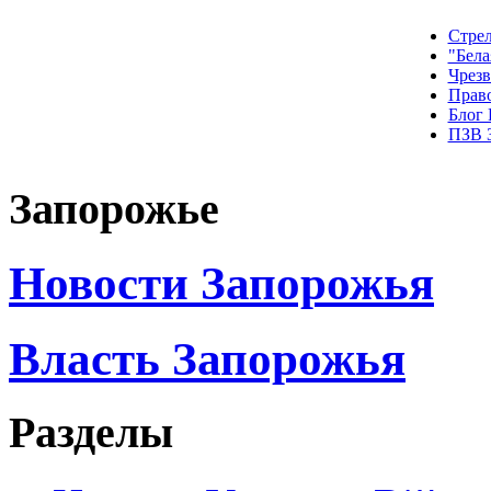
Стрел
"Бела
Чрез
Прав
Блог
ПЗВ 
Запорожье
Новости Запорожья
Власть Запорожья
Разделы