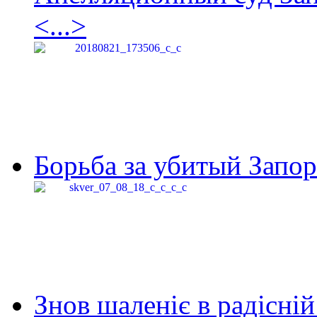
<...>
Борьба за убитый Запор
Знов шаленіє в радісній