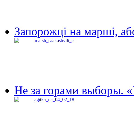
Запорожці на марші, аб
Не за горами выборы. «