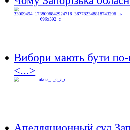
Чому Запорізька обласна
Вибори мають бути по-
<...>
Апелляционный суд Зап