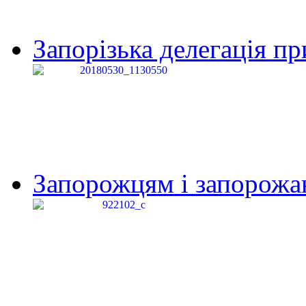
Запорізька делегація пр
Запорожцям і запорожанк