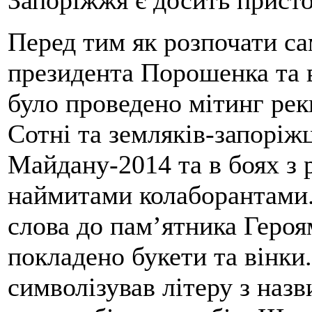
Запоріжжя є досить прист
Перед тим як розпочати са
президента Порошенка та в
було проведено мітинг рек
Сотні та земляків-запоріжц
Майдану-2014 та в боях з 
наймитами колаборантами.
слова до пам’ятника Героя
покладено букети та вінки
символізував літеру з наз