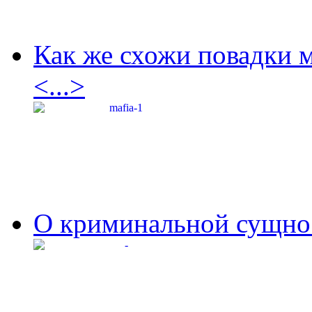
Как же схожи повадки 
<...>
О криминальной сущнос