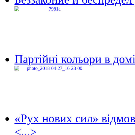
Партійні кольори в домі
«Рух нових сил» відмов
<...>