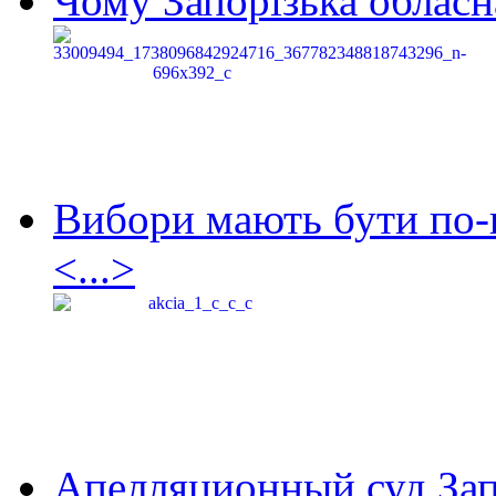
Чому Запорізька обласна
Вибори мають бути по-
<...>
Апелляционный суд Зап