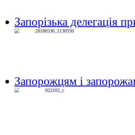
Запорізька делегація пр
Запорожцям і запорожанк