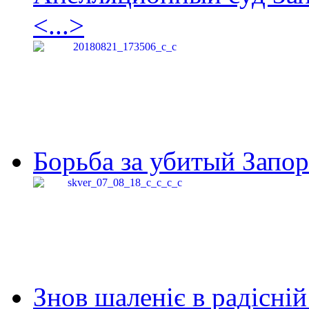
<...>
Борьба за убитый Запор
Знов шаленіє в радісній