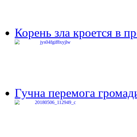
Корень зла кроется в п
Гучна перемога громади