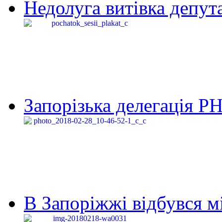
Недолуга витівка депута
Запорізька делегація Р
В Запоріжжі відбувся м