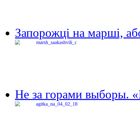
Запорожці на марші, аб
Не за горами выборы. «