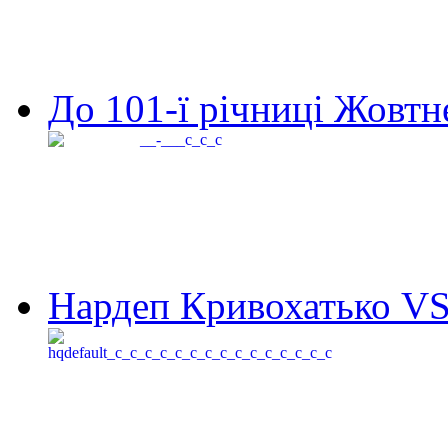
До 101-ї річниці Жовтне
Нардеп Кривохатько VS 