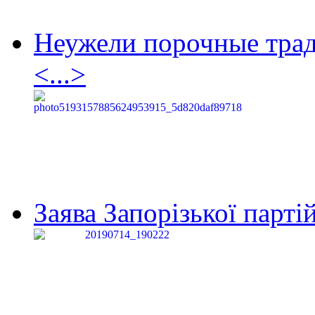
Неужели порочные тра
<...>
Заява Запорізької партій