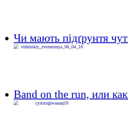
Чи мають підґрунтя чут
Band on the run, или ка