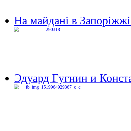
На майдані в Запоріжжі 
Эдуард Гугнин и Конста