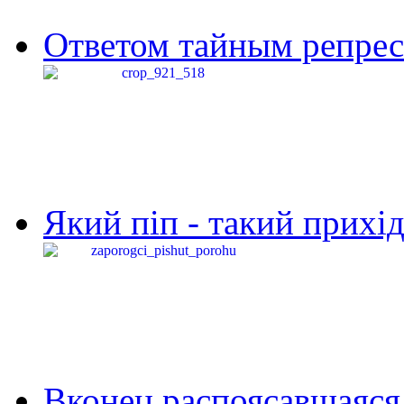
Ответом тайным репресс
Який піп - такий прихід,
Вконец распоясавшаяся 