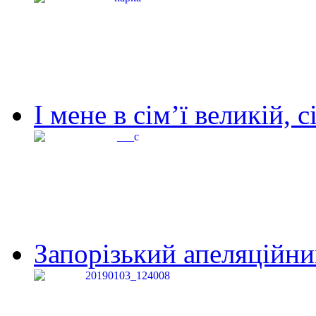
І мене в сім’ї великій, с
Запорізький апеляційний