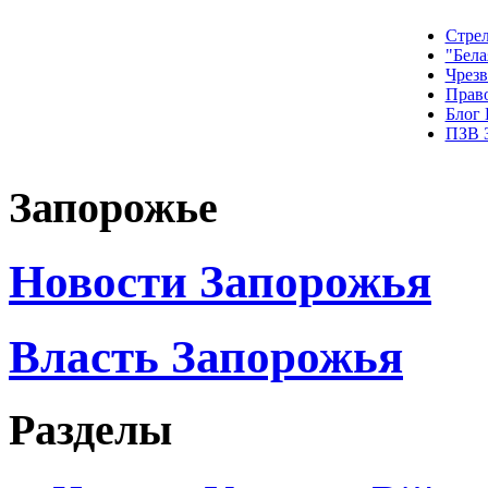
Стрел
"Бела
Чрез
Прав
Блог
ПЗВ 
Запорожье
Новости Запорожья
Власть Запорожья
Разделы