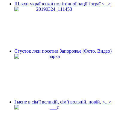
Шляхи української політичної нації і зграї <...>
Сгусток лжи посетил Запорожье (Фото. Видео)
І мене в сім’ї великій, сім’ї вольній, новій, <...>