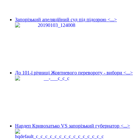
Запорізький апеляційний суд під підозрою <...>
До 101-ї річниці Жовтневого перевороту - вибори <...>
Нардеп Кривохатько VS запорізький губернатор <...>