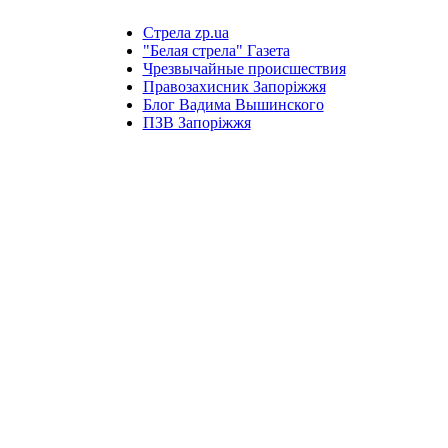
Стрела zp.ua
"Белая стрела" Газета
Чрезвычайные происшествия
Правозахисник Запоріжжя
Блог Вадима Вышинского
ПЗВ Запоріжжя