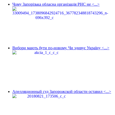
Чому Запорізька обласна організація РНС не <...>
Вибори мають бути по-новому. Чи здивує Україну <...>
Апелляционный суд Запорожской области оставил <...>