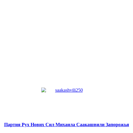
Партия Рух Нових Сил
Михаила Саакашвили
Запорожья