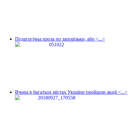
Педагогічна проза по запорізьки, або <...>
Вчора в багатьох містах України пройшли акції <...>