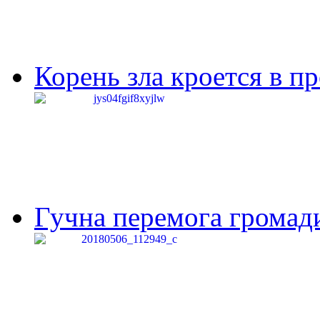
Корень зла кроется в п
Гучна перемога громади