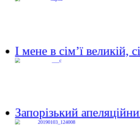
І мене в сім’ї великій, с
Запорізький апеляційний