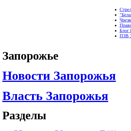
Стрел
"Бела
Чрез
Прав
Блог
ПЗВ 
Запорожье
Новости Запорожья
Власть Запорожья
Разделы