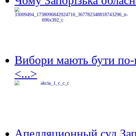
Чому Запорізька обласна
Вибори мають бути по-
<...>
Апелляционный суд Зап