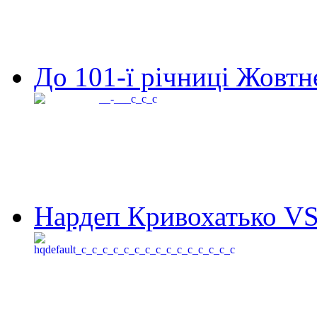
До 101-ї річниці Жовтне
Нардеп Кривохатько VS 