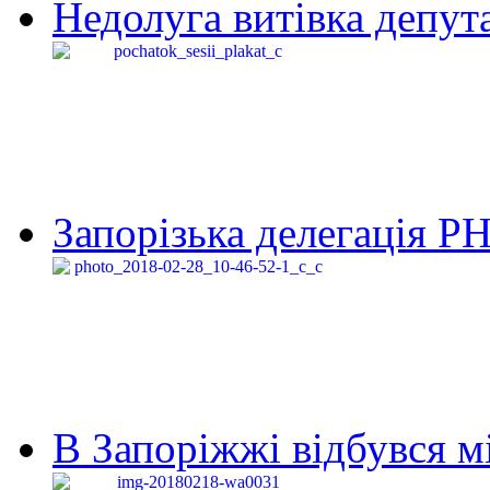
Недолуга витівка депута
Запорізька делегація Р
В Запоріжжі відбувся м