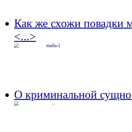
Как же схожи повадки 
<...>
О криминальной сущнос