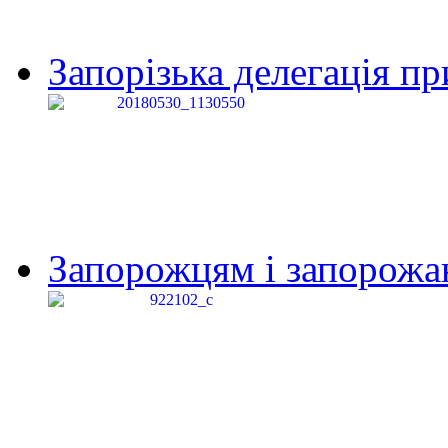
Запорізька делегація пр
Запорожцям і запорожанк