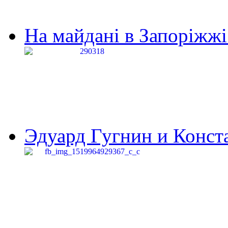
На майдані в Запоріжжі 
Эдуард Гугнин и Конста