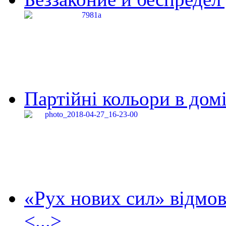
Партійні кольори в домі
«Рух нових сил» відмов
<...>