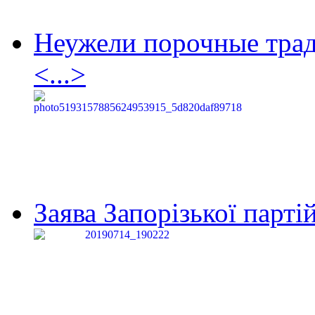
Неужели порочные тра
<...>
Заява Запорізької партій