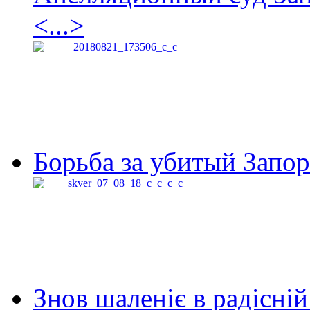
<...>
Борьба за убитый Запор
Знов шаленіє в радісній