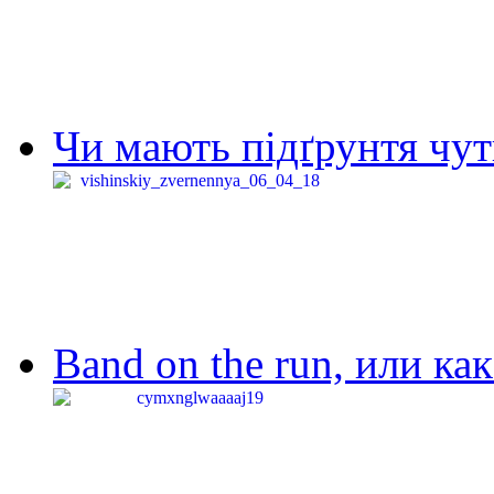
Чи мають підґрунтя чут
Band on the run, или ка