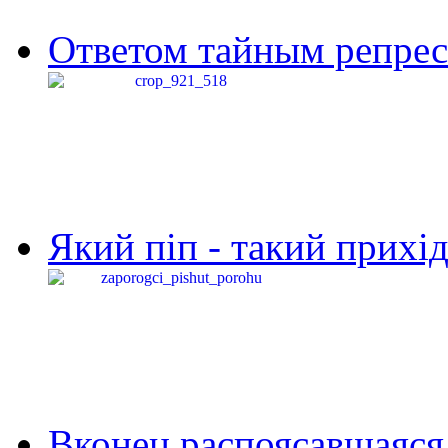
Ответом тайным репресс
Який піп - такий прихід,
Вконец распоясавшаяся 