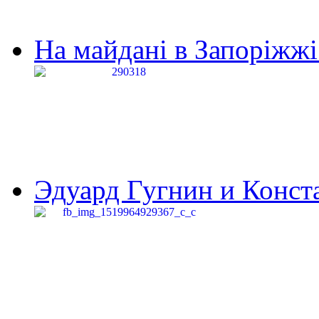
На майдані в Запоріжжі 
Эдуард Гугнин и Конста