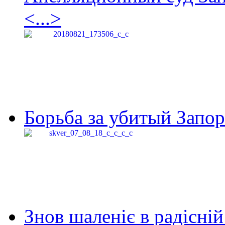
<...>
Борьба за убитый Запор
Знов шаленіє в радісній