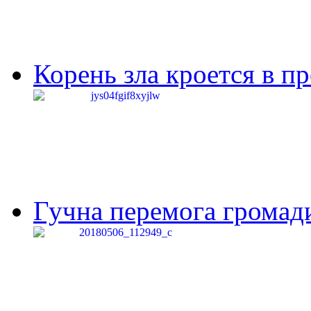
Корень зла кроется в п
Гучна перемога громади