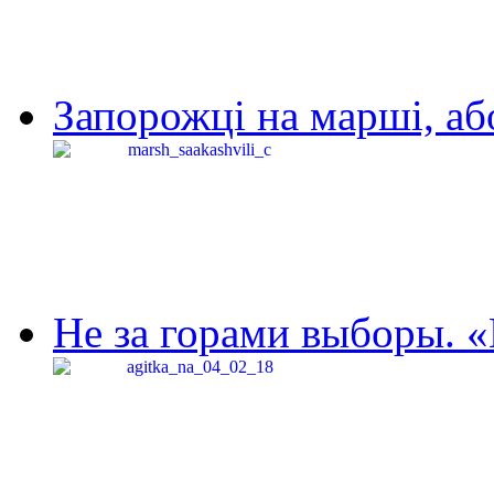
Запорожці на марші, аб
Не за горами выборы. «