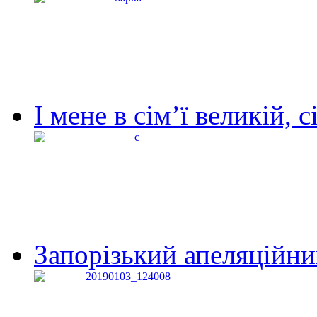
І мене в сім’ї великій, с
Запорізький апеляційний