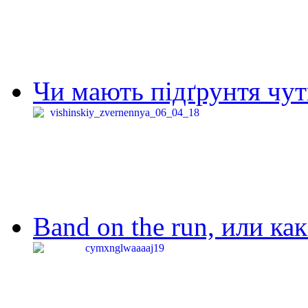
Чи мають підґрунтя чут
Band on the run, или ка