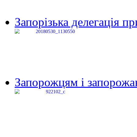
Запорізька делегація пр
Запорожцям і запорожанк