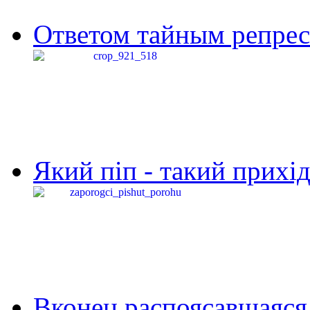
Ответом тайным репресс
Який піп - такий прихід,
Вконец распоясавшаяся 