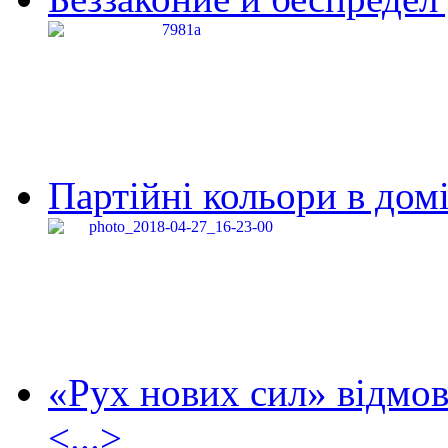
Партійні кольори в домі
«Рух нових сил» відмов
<...>