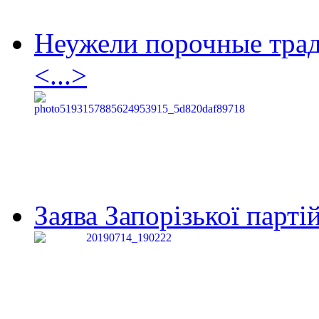
Неужели порочные тра
<...>
Заява Запорізької партій