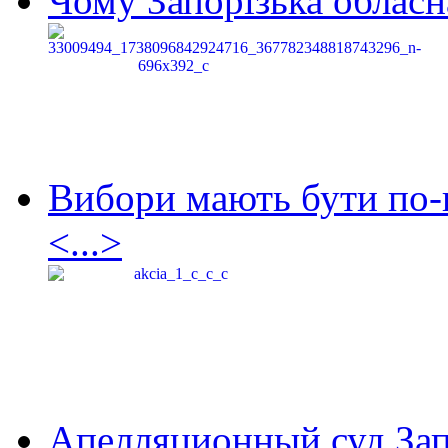
Чому Запорізька обласна
Вибори мають бути по-
<...>
Апелляционный суд Зап