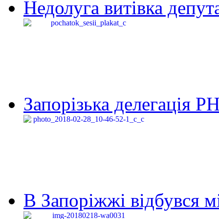
Недолуга витівка депута
Запорізька делегація Р
В Запоріжжі відбувся м