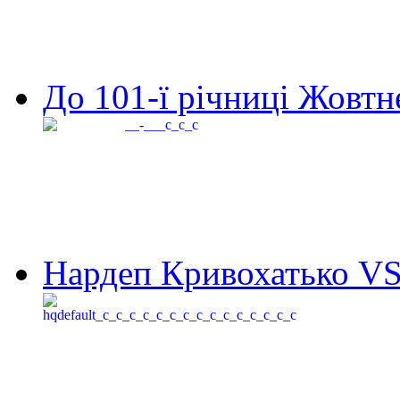
До 101-ї річниці Жовтне
Нардеп Кривохатько VS 