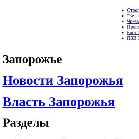
Стрел
"Бела
Чрез
Прав
Блог
ПЗВ 
Запорожье
Новости Запорожья
Власть Запорожья
Разделы