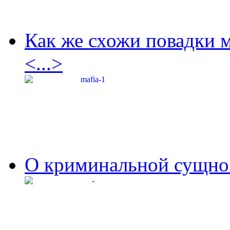
Как же схожи повадки 
<...>
О криминальной сущнос