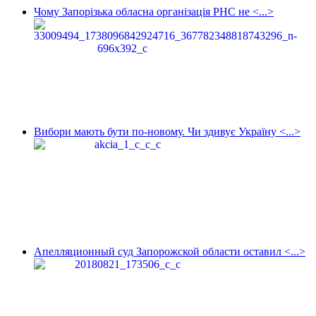
Чому Запорізька обласна організація РНС не <...>
Вибори мають бути по-новому. Чи здивує Україну <...>
Апелляционный суд Запорожской области оставил <...>