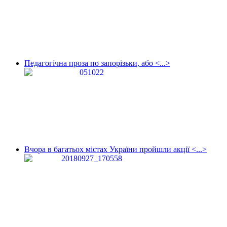
Педагогічна проза по запорізьки, або <...>
Вчора в багатьох містах України пройшли акції <...>