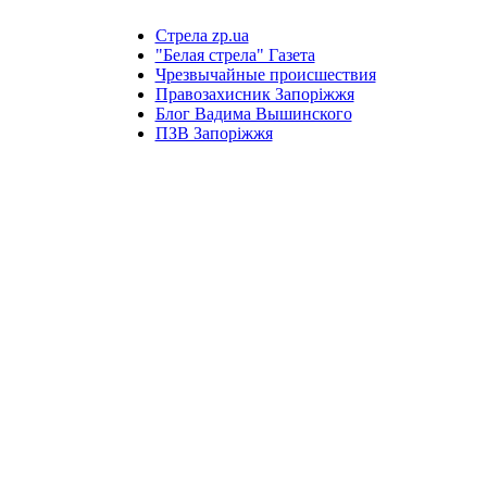
Стрела zp.ua
"Белая стрела" Газета
Чрезвычайные происшествия
Правозахисник Запоріжжя
Блог Вадима Вышинского
ПЗВ Запоріжжя