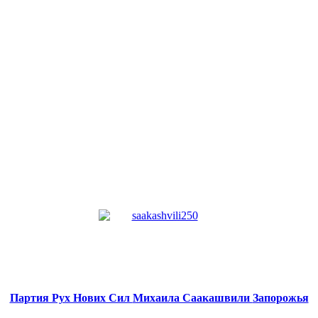
Партия Рух Нових Сил
Михаила Саакашвили
Запорожья