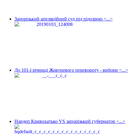
Запорізький апеляційний суд під підозрою <...>
До 101-ї річниці Жовтневого перевороту - вибори <...>
Нардеп Кривохатько VS запорізький губернатор <...>