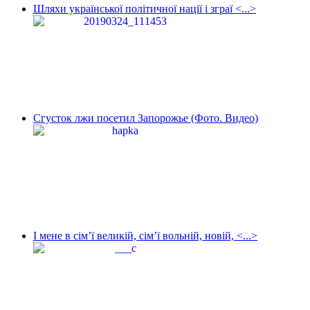
Шляхи української політичної нації і зграї <...>
Сгусток лжи посетил Запорожье (Фото. Видео)
І мене в сім’ї великій, сім’ї вольній, новій, <...>