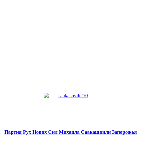
Партия Рух Нових Сил
Михаила Саакашвили
Запорожья