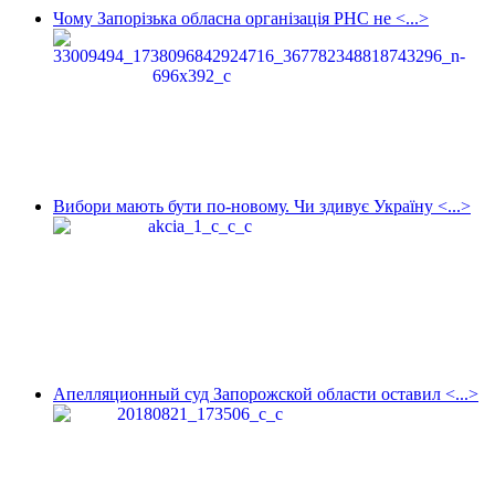
Чому Запорізька обласна організація РНС не <...>
Вибори мають бути по-новому. Чи здивує Україну <...>
Апелляционный суд Запорожской области оставил <...>