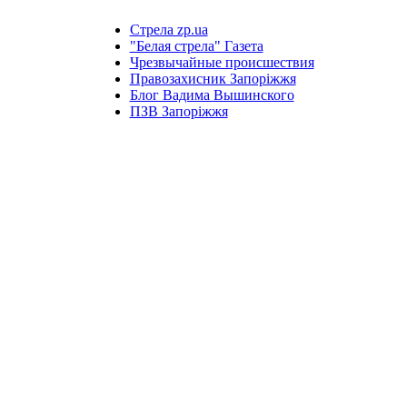
Стрела zp.ua
"Белая стрела" Газета
Чрезвычайные происшествия
Правозахисник Запоріжжя
Блог Вадима Вышинского
ПЗВ Запоріжжя