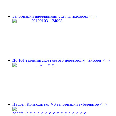
Запорізький апеляційний суд під підозрою <...>
До 101-ї річниці Жовтневого перевороту - вибори <...>
Нардеп Кривохатько VS запорізький губернатор <...>