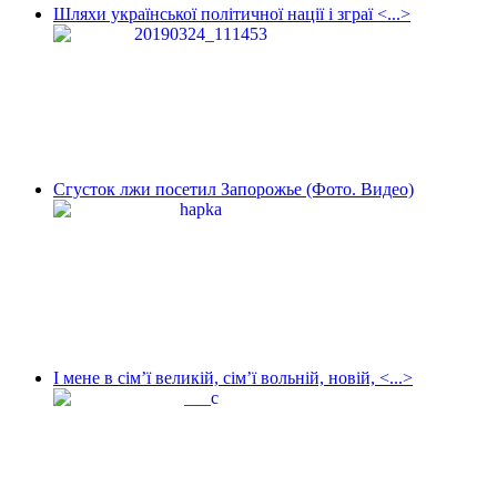
Шляхи української політичної нації і зграї <...>
Сгусток лжи посетил Запорожье (Фото. Видео)
І мене в сім’ї великій, сім’ї вольній, новій, <...>