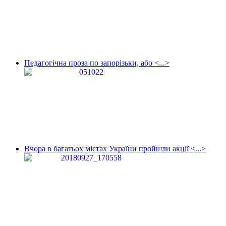
Педагогічна проза по запорізьки, або <...>
Вчора в багатьох містах України пройшли акції <...>