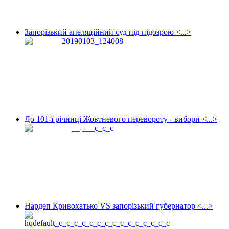
Запорізький апеляційний суд під підозрою <...>
До 101-ї річниці Жовтневого перевороту - вибори <...>
Нардеп Кривохатько VS запорізький губернатор <...>