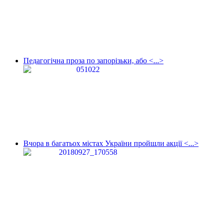
Педагогічна проза по запорізьки, або <...>
Вчора в багатьох містах України пройшли акції <...>