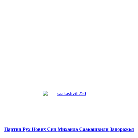
Партия Рух Нових Сил
Михаила Саакашвили
Запорожья