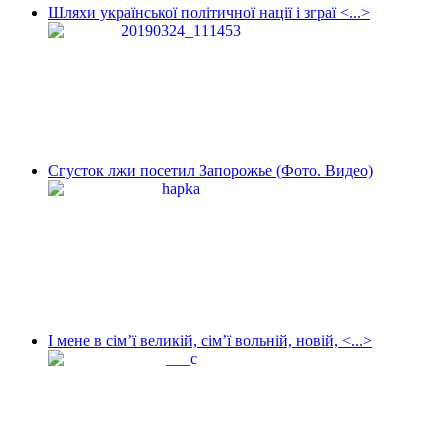
Шляхи української політичної нації і зграї <...>
Сгусток лжи посетил Запорожье (Фото. Видео)
І мене в сім’ї великій, сім’ї вольній, новій, <...>