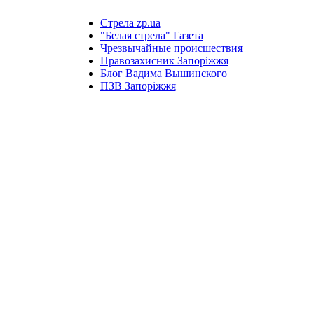
Стрела zp.ua
"Белая стрела" Газета
Чрезвычайные происшествия
Правозахисник Запоріжжя
Блог Вадима Вышинского
ПЗВ Запоріжжя