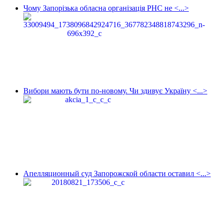
Чому Запорізька обласна організація РНС не <...>
Вибори мають бути по-новому. Чи здивує Україну <...>
Апелляционный суд Запорожской области оставил <...>