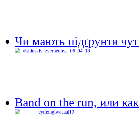
Чи мають підґрунтя чут
Band on the run, или ка