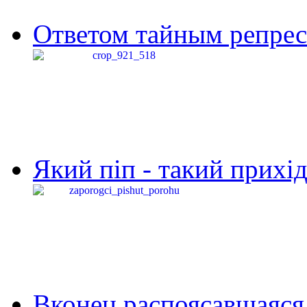
Ответом тайным репресс
Який піп - такий прихід,
Вконец распоясавшаяся 