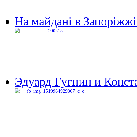
На майдані в Запоріжжі 
Эдуард Гугнин и Конста