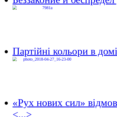
Партійні кольори в домі
«Рух нових сил» відмов
<...>