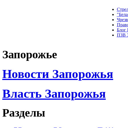
Стрел
"Бела
Чрез
Прав
Блог
ПЗВ 
Запорожье
Новости Запорожья
Власть Запорожья
Разделы