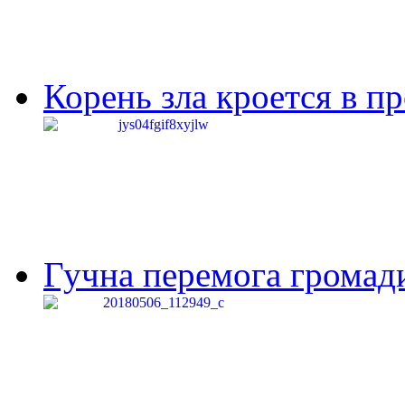
Корень зла кроется в п
Гучна перемога громади