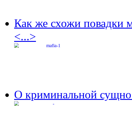
Как же схожи повадки 
<...>
О криминальной сущнос