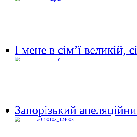
І мене в сім’ї великій, с
Запорізький апеляційний