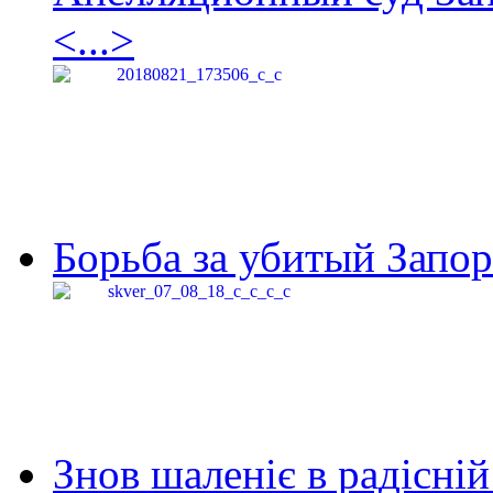
<...>
Борьба за убитый Запор
Знов шаленіє в радісній