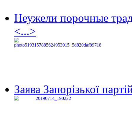
Неужели порочные тра
<...>
Заява Запорізької партій