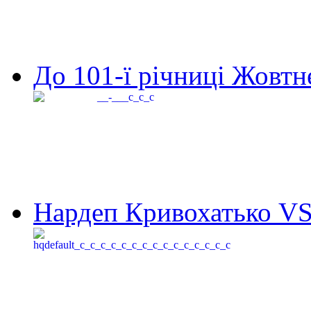
До 101-ї річниці Жовтне
Нардеп Кривохатько VS 