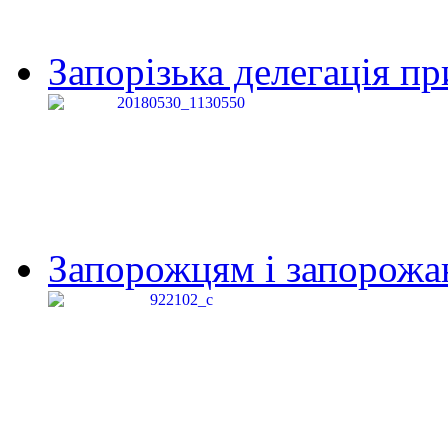
Запорізька делегація пр
Запорожцям і запорожанк