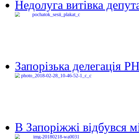
Недолуга витівка депута
Запорізька делегація Р
В Запоріжжі відбувся м