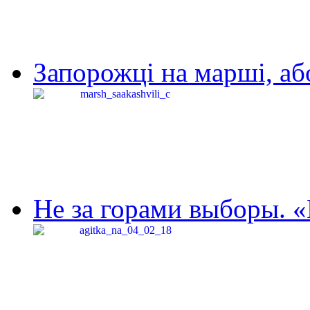
Запорожці на марші, аб
Не за горами выборы. «