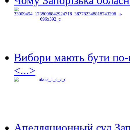
Чому Запорізька обласна
Вибори мають бути по-
<...>
Апелляционный суд Зап