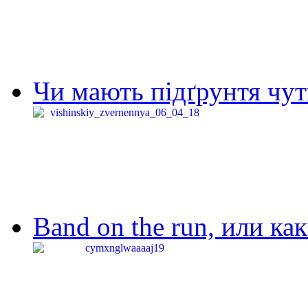
Чи мають підґрунтя чут
Band on the run, или ка