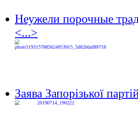
Неужели порочные тра
<...>
Заява Запорізької партій