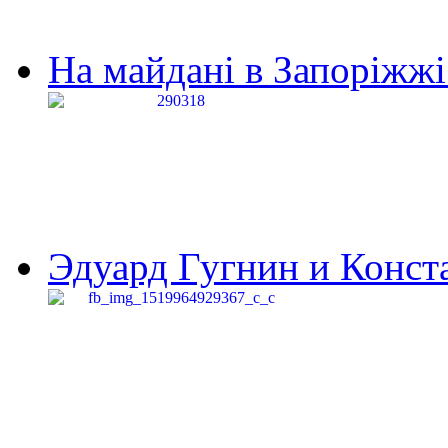
На майдані в Запоріжжі 
Эдуард Гугнин и Конста