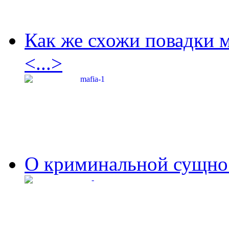
Как же схожи повадки 
<...>
О криминальной сущнос