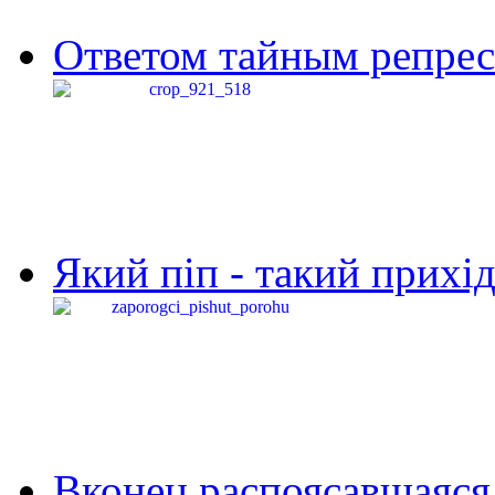
Ответом тайным репресс
Який піп - такий прихід,
Вконец распоясавшаяся 