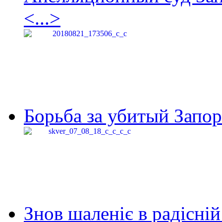
<...>
Борьба за убитый Запор
Знов шаленіє в радісній