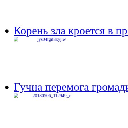
Корень зла кроется в п
Гучна перемога громади