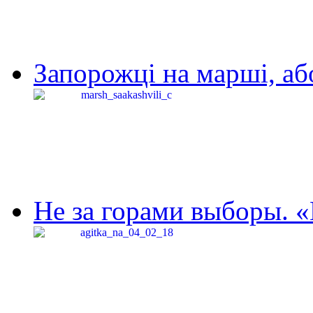
Запорожці на марші, аб
Не за горами выборы. «