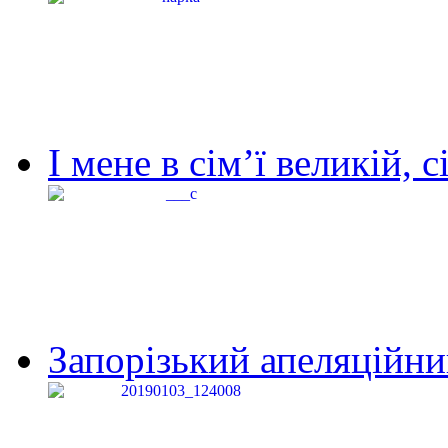
І мене в сім’ї великій, с
Запорізький апеляційний