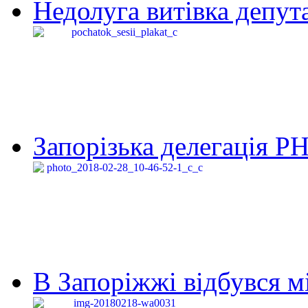
Недолуга витівка депута
Запорізька делегація Р
В Запоріжжі відбувся м