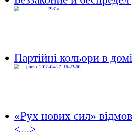
Партійні кольори в домі
«Рух нових сил» відмов
<...>