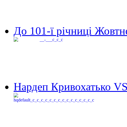
До 101-ї річниці Жовтне
Нардеп Кривохатько VS 