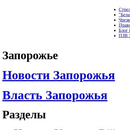
Стрел
"Бела
Чрез
Прав
Блог
ПЗВ 
Запорожье
Новости Запорожья
Власть Запорожья
Разделы