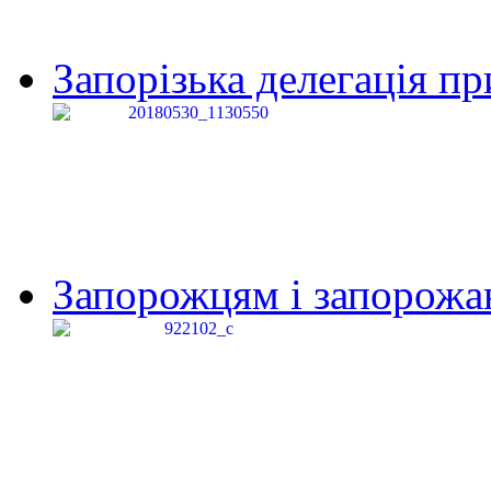
Запорізька делегація пр
Запорожцям і запорожанк