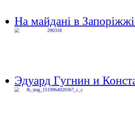
На майдані в Запоріжжі 
Эдуард Гугнин и Конста