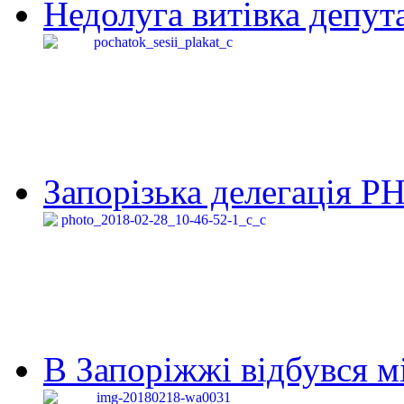
Недолуга витівка депута
Запорізька делегація Р
В Запоріжжі відбувся м