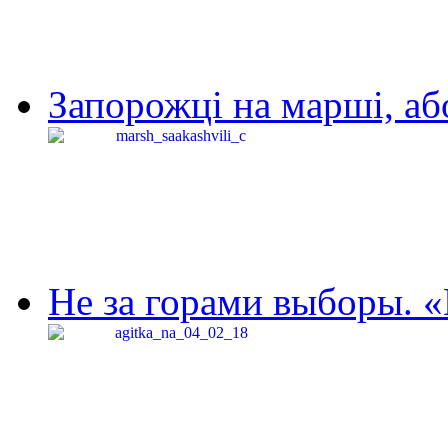
Запорожці на марші, аб
Не за горами выборы. «