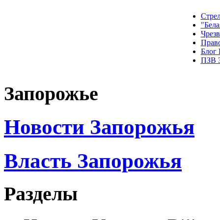
Стрел
"Бела
Чрез
Прав
Блог
ПЗВ 
Запорожье
Новости Запорожья
Власть Запорожья
Разделы