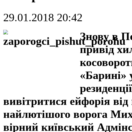
29.01.2018 20:42
Знову в П
привід хи
косоворот
«Барині» 
резиденції
вивітритися ейфорія від
найлютішого ворога Мих
вірний київський Адмінс