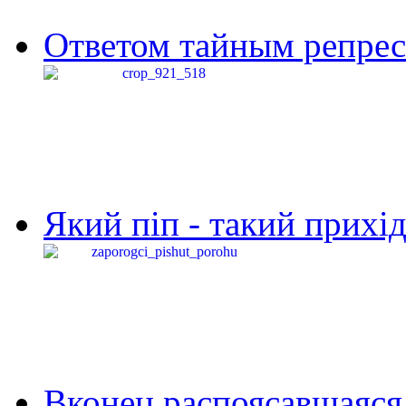
Ответом тайным репресс
Який піп - такий прихід,
Вконец распоясавшаяся 