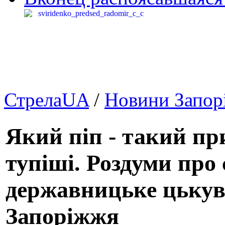
СтрелаUA
/
Новини Запор
Який піп - такий при
тупіші. Роздуми про 
державницьке цькува
Запоріжжя