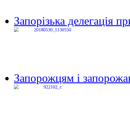
Запорізька делегація пр
Запорожцям і запорожанк