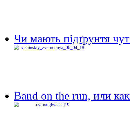
Чи мають підґрунтя чут
Band on the run, или ка