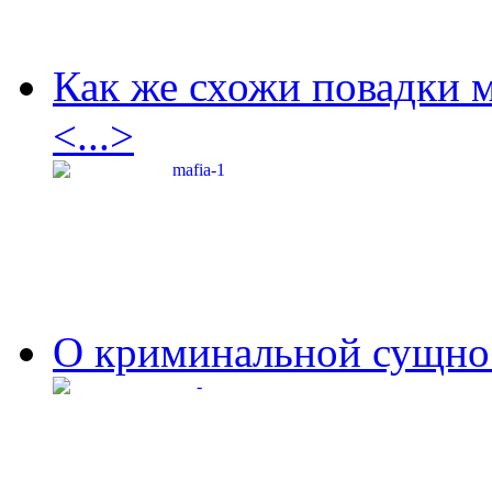
Как же схожи повадки 
<...>
О криминальной сущнос