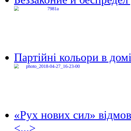
Партійні кольори в домі
«Рух нових сил» відмов
<...>