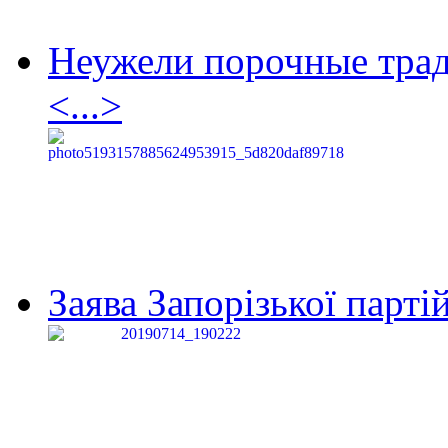
Неужели порочные тра
<...>
Заява Запорізької партій