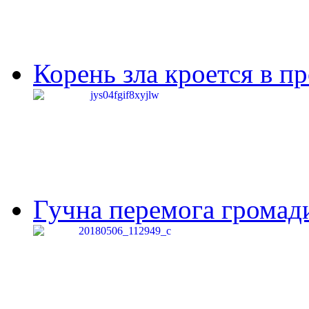
Корень зла кроется в п
Гучна перемога громади