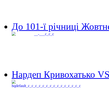
До 101-ї річниці Жовтне
Нардеп Кривохатько VS 