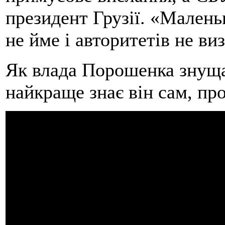
президент Грузії. «Малень
не йме і авторитетів не виз
Як влада Порошенка знуща
найкраще знає він сам, про