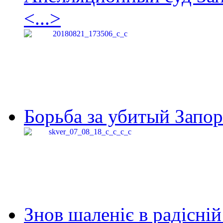
<...>
Борьба за убитый Запор
Знов шаленіє в радісній