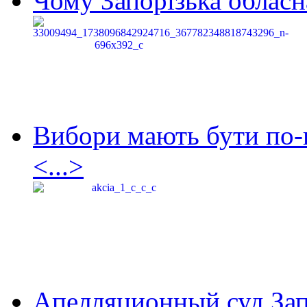
Чому Запорізька обласна
Вибори мають бути по-
<...>
Апелляционный суд Зап