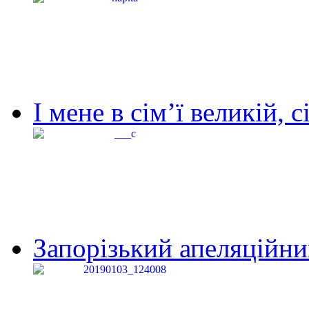
І мене в сім’ї великій, с
Запорізький апеляційний