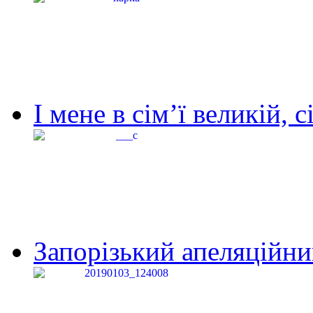
І мене в сім’ї великій, с
Запорізький апеляційний