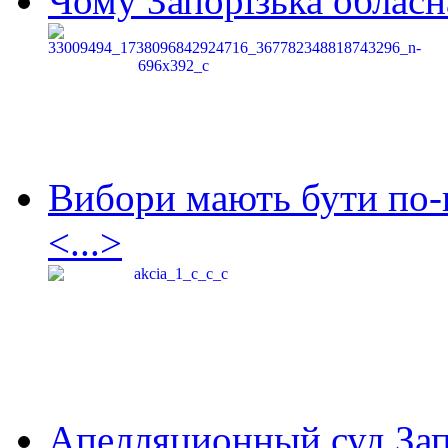
Чому Запорізька обласна
Вибори мають бути по-
<...>
Апелляционный суд Зап