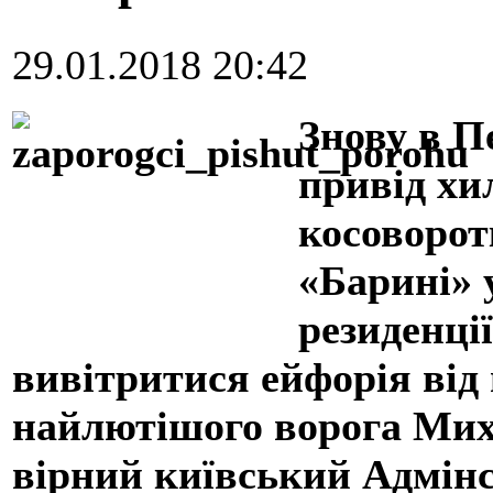
29.01.2018 20:42
Знову в П
привід хи
косоворот
«Барині» 
резиденції
вивітритися ейфорія від
найлютішого ворога Мих
вірний київський Адмінс