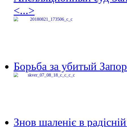
<...>
Борьба за убитый Запор
Знов шаленіє в радісній