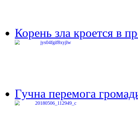
Корень зла кроется в п
Гучна перемога громади