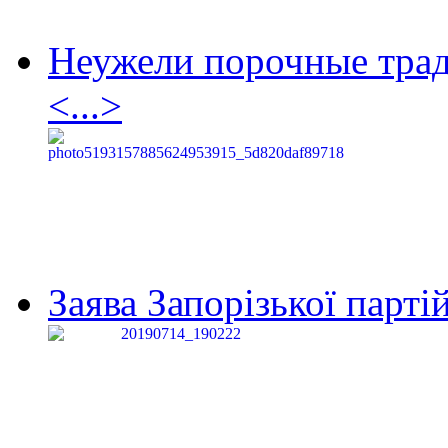
Неужели порочные тра
<...>
Заява Запорізької партій