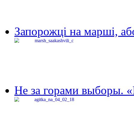
Запорожці на марші, аб
Не за горами выборы. «