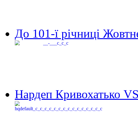
До 101-ї річниці Жовтне
Нардеп Кривохатько VS 