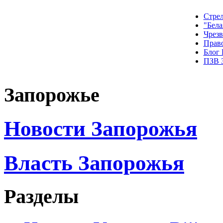
Стрел
"Бела
Чрез
Прав
Блог
ПЗВ 
Запорожье
Новости Запорожья
Власть Запорожья
Разделы