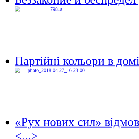
Партійні кольори в домі
«Рух нових сил» відмов
<...>