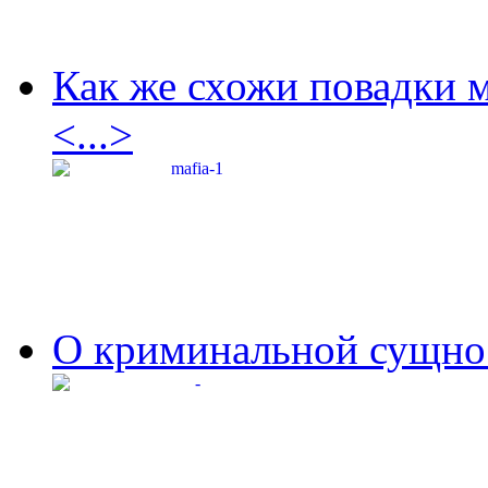
Как же схожи повадки 
<...>
О криминальной сущнос