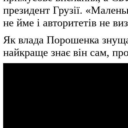
президент Грузії. «Малень
не йме і авторитетів не виз
Як влада Порошенка знуща
найкраще знає він сам, про