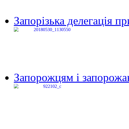
Запорізька делегація пр
Запорожцям і запорожанк