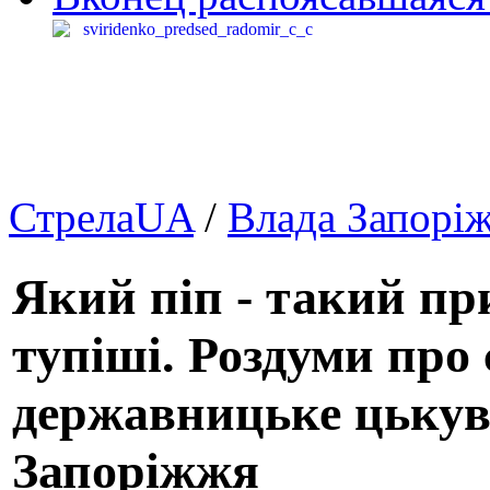
СтрелаUA
/
Влада Запорі
Який піп - такий при
тупіші. Роздуми про 
державницьке цькува
Запоріжжя