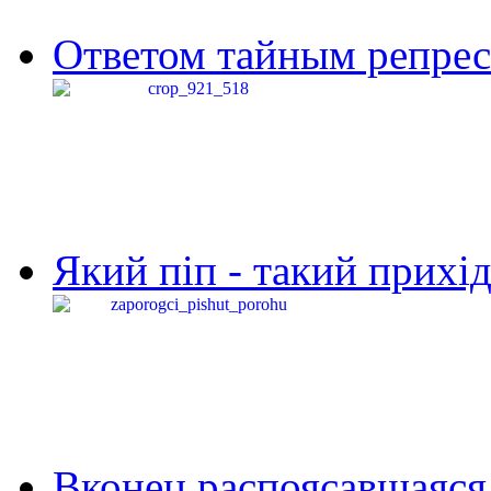
Ответом тайным репресс
Який піп - такий прихід,
Вконец распоясавшаяся 