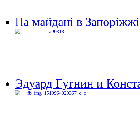
На майдані в Запоріжжі 
Эдуард Гугнин и Конста