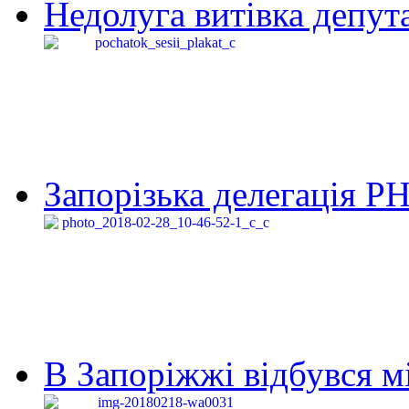
Недолуга витівка депута
Запорізька делегація Р
В Запоріжжі відбувся м