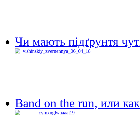
Чи мають підґрунтя чут
Band on the run, или ка