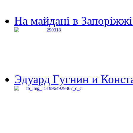
На майдані в Запоріжжі 
Эдуард Гугнин и Конста