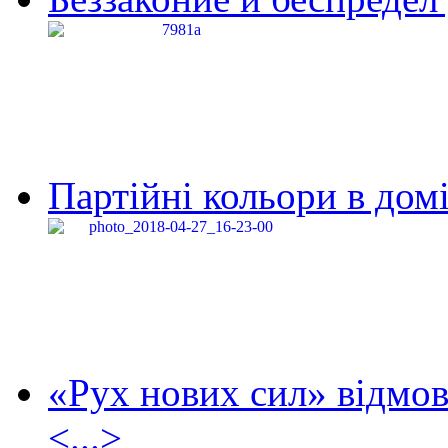
Партійні кольори в домі
«Рух нових сил» відмов
<...>