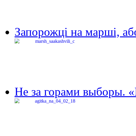
Запорожці на марші, аб
Не за горами выборы. «