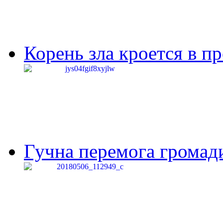
Корень зла кроется в п
Гучна перемога громади