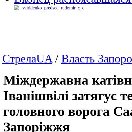
СтрелаUA
/
Власть Запор
Міждержавна катівн
Іванішвілі затягує т
головного ворога Са
Запоріжжя