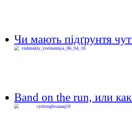
Чи мають підґрунтя чут
Band on the run, или ка