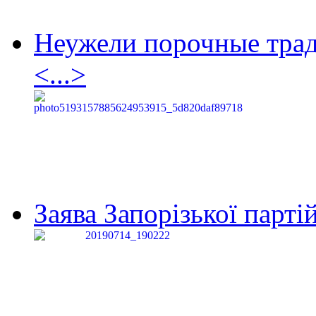
Неужели порочные тра
<...>
Заява Запорізької партій