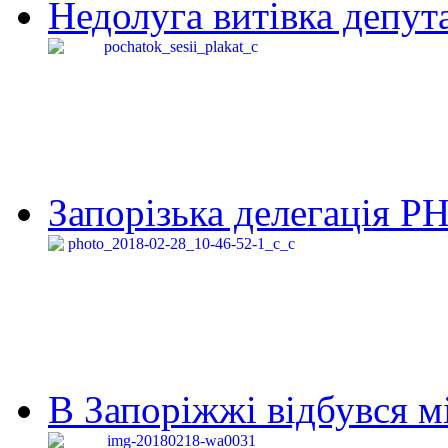
Недолуга витівка депута
Запорізька делегація Р
В Запоріжжі відбувся м