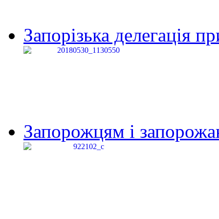
Запорізька делегація пр
Запорожцям і запорожанк