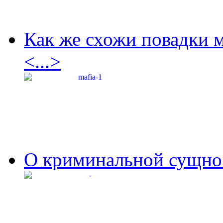
Как же схожи повадки 
<...>
О криминальной сущнос