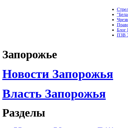
Стрел
"Бела
Чрез
Прав
Блог
ПЗВ 
Запорожье
Новости Запорожья
Власть Запорожья
Разделы