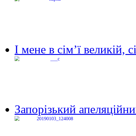
І мене в сім’ї великій, с
Запорізький апеляційний