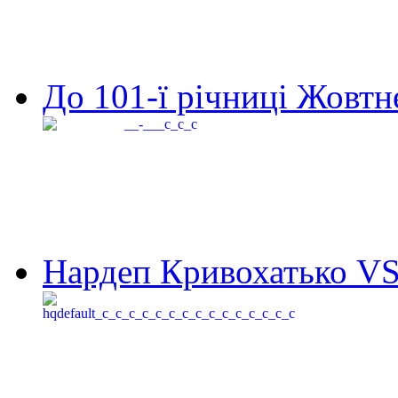
До 101-ї річниці Жовтне
Нардеп Кривохатько VS 