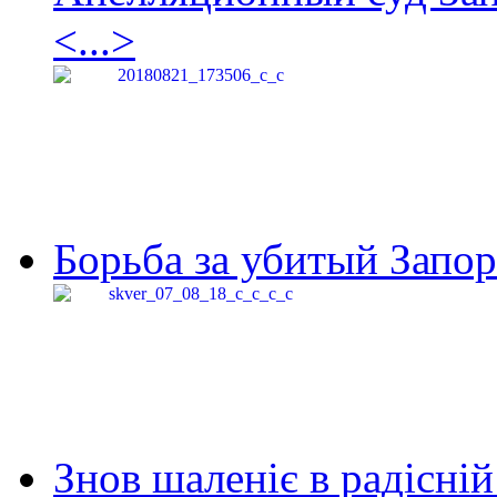
<...>
Борьба за убитый Запор
Знов шаленіє в радісній