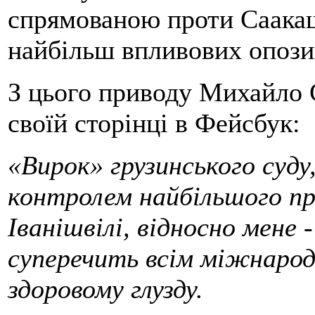
спрямованою проти Саакашв
найбільш впливових опозиц
З цього приводу Михайло 
своїй сторінці в Фейсбук:
«Вирок» грузинського суду
контролем найбільшого пр
Іванішвілі, відносно мене 
суперечить всім міжнаро
здоровому глузду.