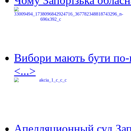
Чому Запорізька обласна
Вибори мають бути по-
<...>
Апелляционный суд Зап