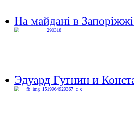
На майдані в Запоріжжі 
Эдуард Гугнин и Конста