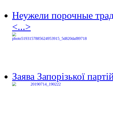
Неужели порочные тра
<...>
Заява Запорізької партій