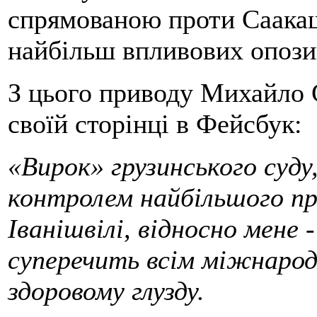
спрямованою проти Саакашв
найбільш впливових опозиц
З цього приводу Михайло 
своїй сторінці в Фейсбук:
«Вирок» грузинського суду
контролем найбільшого пр
Іванішвілі, відносно мене 
суперечить всім міжнаро
здоровому глузду.