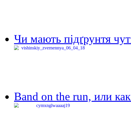
Чи мають підґрунтя чут
Band on the run, или ка