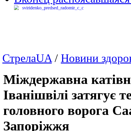
СтрелаUA
/
Новини здоров
Міждержавна катівн
Іванішвілі затягує т
головного ворога Са
Запоріжжя