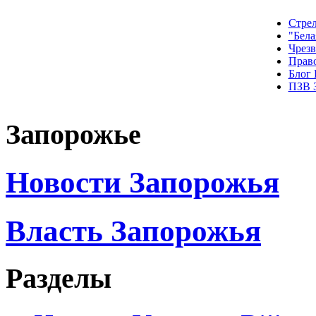
Стрел
"Бела
Чрез
Прав
Блог
ПЗВ 
Запорожье
Новости Запорожья
Власть Запорожья
Разделы