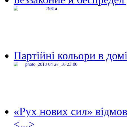
Партійні кольори в домі
«Рух нових сил» відмов
<...>