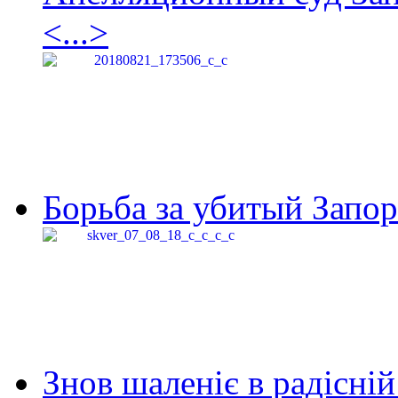
<...>
Борьба за убитый Запор
Знов шаленіє в радісній