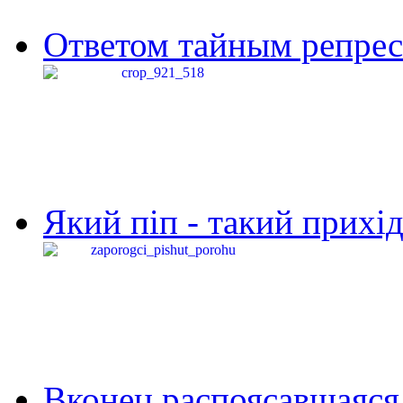
Ответом тайным репресс
Який піп - такий прихід,
Вконец распоясавшаяся 