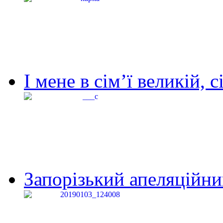
І мене в сім’ї великій, с
Запорізький апеляційний