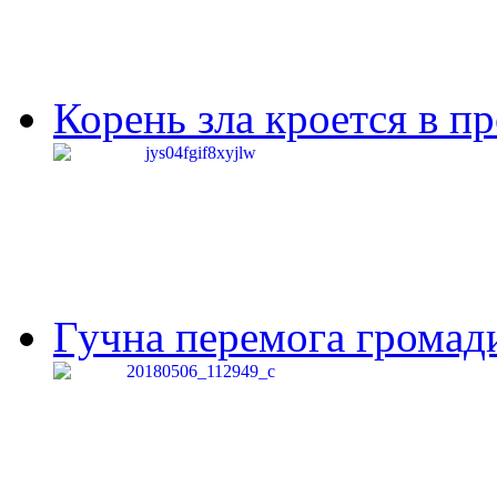
Корень зла кроется в п
Гучна перемога громади