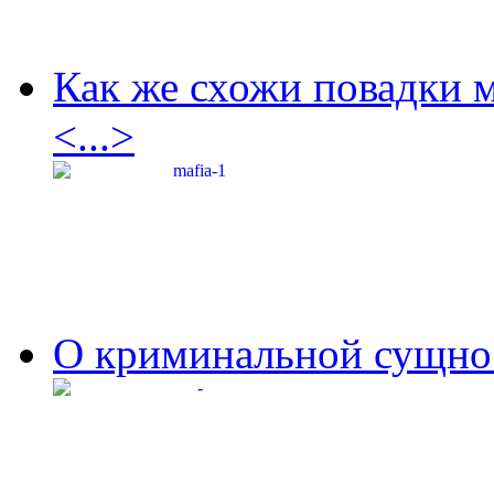
Как же схожи повадки 
<...>
О криминальной сущнос