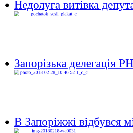
Недолуга витівка депута
Запорізька делегація Р
В Запоріжжі відбувся м