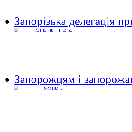
Запорізька делегація пр
Запорожцям і запорожанк