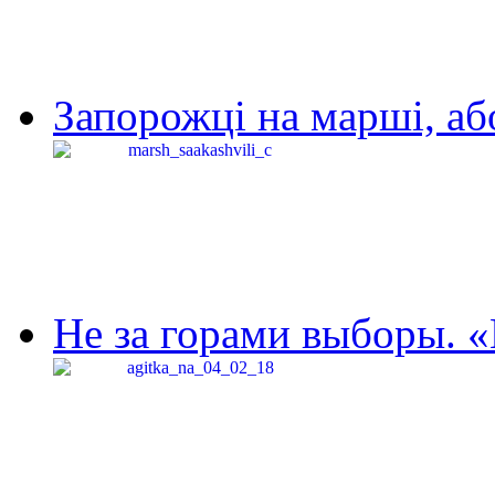
Запорожці на марші, аб
Не за горами выборы. «