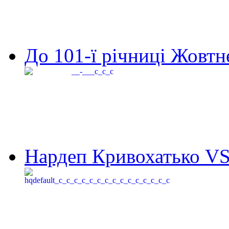
До 101-ї річниці Жовтне
Нардеп Кривохатько VS 