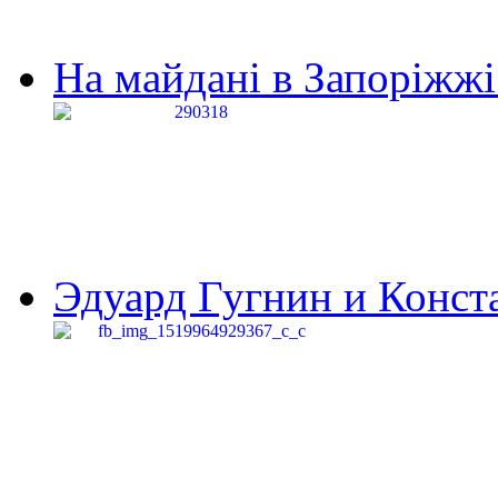
На майдані в Запоріжжі 
Эдуард Гугнин и Конста