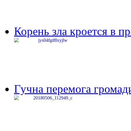
Корень зла кроется в п
Гучна перемога громади