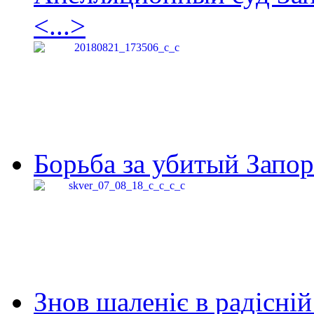
<...>
Борьба за убитый Запор
Знов шаленіє в радісній