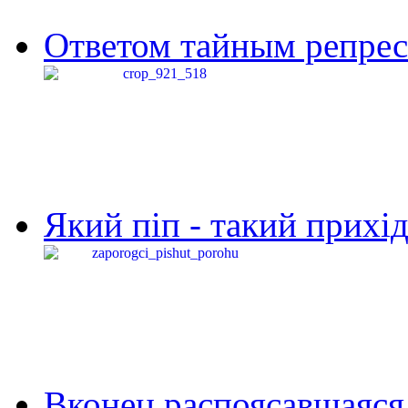
Ответом тайным репресс
Який піп - такий прихід,
Вконец распоясавшаяся 