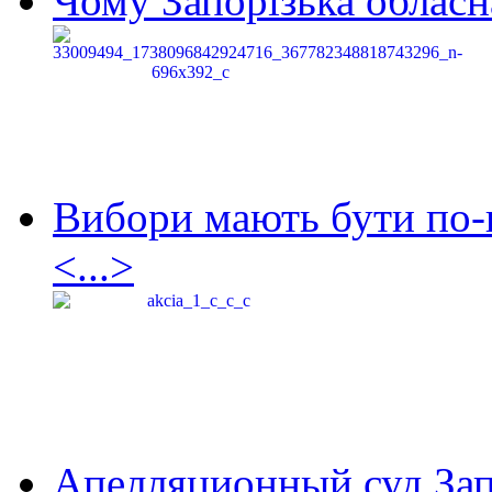
Чому Запорізька обласна
Вибори мають бути по-
<...>
Апелляционный суд Зап