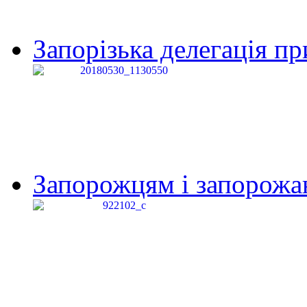
Запорізька делегація пр
Запорожцям і запорожанк