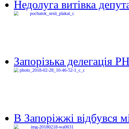
Недолуга витівка депута
Запорізька делегація Р
В Запоріжжі відбувся м