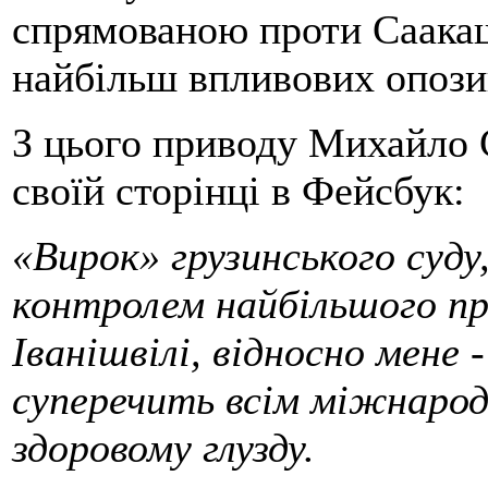
спрямованою проти Саакашв
найбільш впливових опозиц
З цього приводу Михайло 
своїй сторінці в Фейсбук:
«Вирок» грузинського суду
контролем найбільшого пр
Іванішвілі, відносно мене 
суперечить всім міжнаро
здоровому глузду.