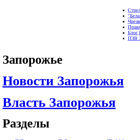
Стрел
"Бела
Чрез
Прав
Блог
ПЗВ 
Запорожье
Новости Запорожья
Власть Запорожья
Разделы