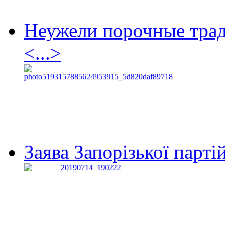
Неужели порочные тра
<...>
Заява Запорізької партій