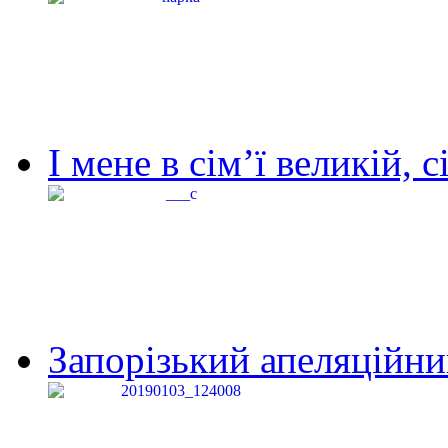
І мене в сім’ї великій, с
Запорізький апеляційний