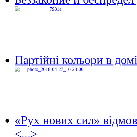
Партійні кольори в домі
«Рух нових сил» відмов
<...>