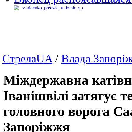
СтрелаUA
/
Влада Запорі
Міждержавна катівн
Іванішвілі затягує т
головного ворога Са
Запоріжжя