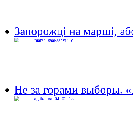
Запорожці на марші, аб
Не за горами выборы. «