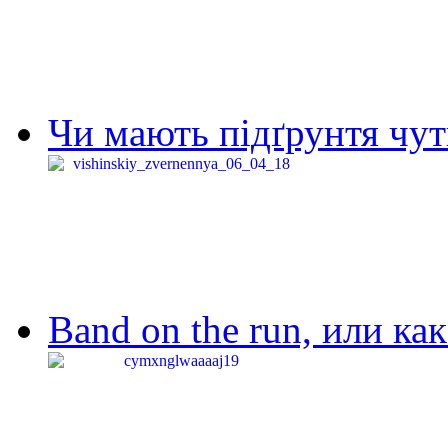
Чи мають підґрунтя чут
Band on the run, или ка