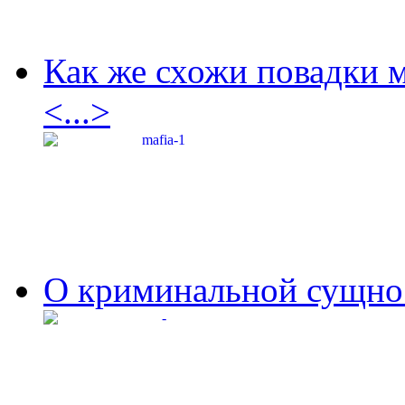
Как же схожи повадки 
<...>
О криминальной сущнос